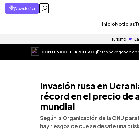
Newsletter
Inicio
Noticias
T
Turismo
La
CONTENIDO DE ARCHIVO:
¡Estás navegando en el
Invasión rusa en Ucran
récord en el precio de 
mundial
Según la Organización de la ONU para l
hay riesgos de que se desate una crisis