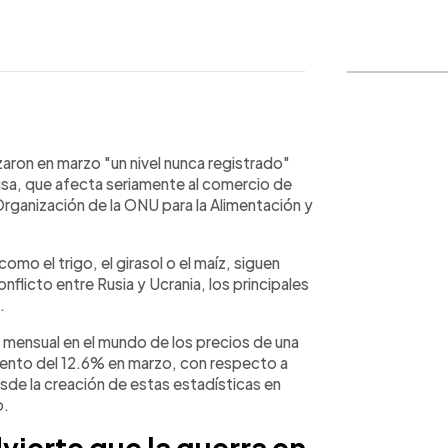
WhatsApp
Copiar link
aron en marzo "un nivel nunca registrado"
 rusa, que afecta seriamente al comercio de
Organización de la ONU para la Alimentación y
omo el trigo, el girasol o el maíz, siguen
nflicto entre Rusia y Ucrania, los principales
.
ón mensual en el mundo de los precios de una
ento del 12.6% en marzo, con respecto a
sde la creación de estas estadísticas en
o.
ierte que la guerra en