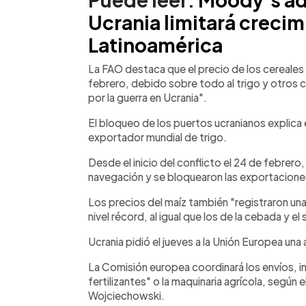
Ucrania limitará creci
Latinoamérica
La FAO destaca que el precio de los cereale
febrero, debido sobre todo al trigo y otros
por la guerra en Ucrania".
El bloqueo de los puertos ucranianos explica 
exportador mundial de trigo.
Desde el inicio del conflicto el 24 de febrero
navegación y se bloquearon las exportacione
Los precios del maíz también "registraron un
nivel récord, al igual que los de la cebada y e
Ucrania pidió el jueves a la Unión Europea una
La Comisión europea coordinará los envíos, inc
fertilizantes" o la maquinaria agrícola, según 
Wojciechowski.