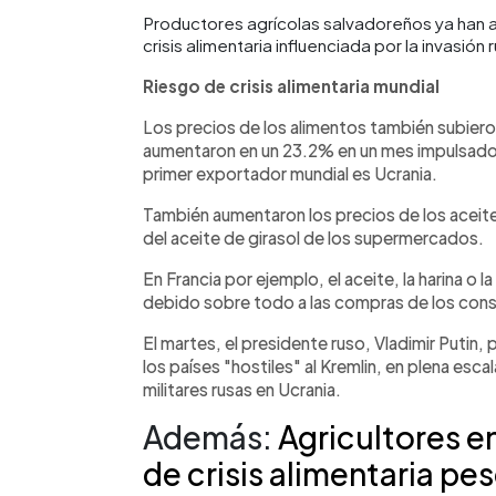
Productores agrícolas salvadoreños ya han a
crisis alimentaria influenciada por la invasión
Riesgo de crisis alimentaria mundial
Los precios de los alimentos también subiero
aumentaron en un 23.2% en un mes impulsados
primer exportador mundial es Ucrania.
También aumentaron los precios de los aceites
del aceite de girasol de los supermercados.
En Francia por ejemplo, el aceite, la harina o 
debido sobre todo a las compras de los con
El martes, el presidente ruso, Vladimir Putin, 
los países "hostiles" al Kremlin, en plena esc
militares rusas en Ucrania.
Además:
Agricultores en
de crisis alimentaria pe