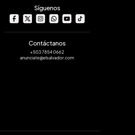
Síguenos
Contáctanos
+503 7854 0662
anunciate@elsalvador.com