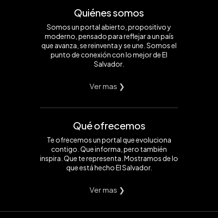
Quiénes somos
Somos un portal abierto, propositivo y
moderno, pensado para reflejar a un país
que avanza, se reinventa y se une. Somos el
punto de conexión con lo mejor de El
Salvador.
Ver mas ❯
Qué ofrecemos
Te ofrecemos un portal que evoluciona
contigo. Que informa, pero también
inspira. Que te representa. Mostramos de lo
que está hecho El Salvador.
Ver mas ❯