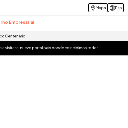
Mapa
Esp
rno Empresarial
ico Centenario
os a visitar el nuevo portal país donde coincidimos todos.