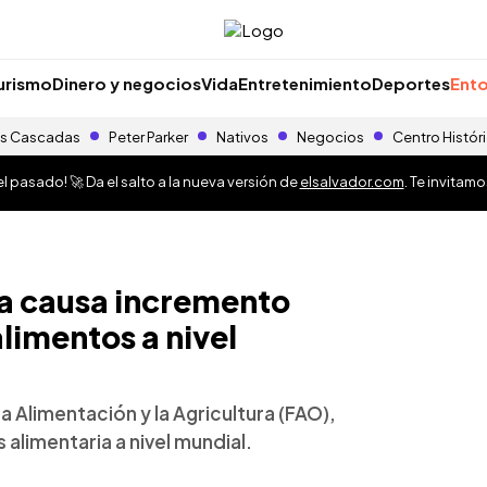
urismo
Dinero y negocios
Vida
Entretenimiento
Deportes
Ento
s Cascadas
Peter Parker
Nativos
Negocios
Centro Histór
 pasado! 🚀 Da el salto a la nueva versión de
elsalvador.com
. Te invitam
ia causa incremento
alimentos a nivel
a Alimentación y la Agricultura (FAO),
 alimentaria a nivel mundial.