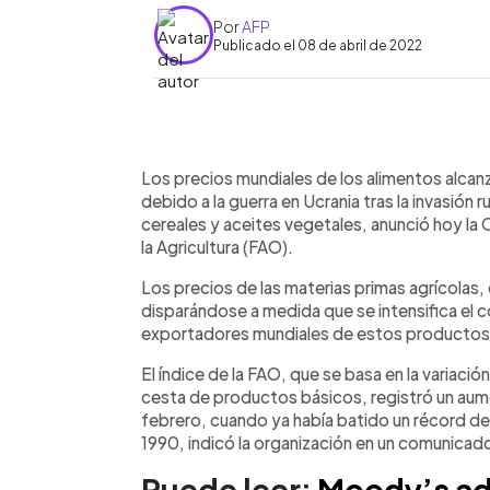
Por
AFP
Publicado el 08 de abril de 2022
0:00
Facebook
Twitter
►
Escuchar artículo
Los precios mundiales de los alimentos alcanz
debido a la guerra en Ucrania tras la invasión
cereales y aceites vegetales, anunció hoy la 
la Agricultura (FAO).
Los precios de las materias primas agrícolas, c
disparándose a medida que se intensifica el co
exportadores mundiales de estos productos
El índice de la FAO, que se basa en la variaci
cesta de productos básicos, registró un aum
febrero, cuando ya había batido un récord de
1990, indicó la organización en un comunicad
Puede leer:
Moody’s adv