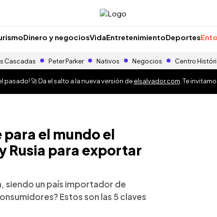
urismo
Dinero y negocios
Vida
Entretenimiento
Deportes
Ento
s Cascadas
Peter Parker
Nativos
Negocios
Centro Histór
 pasado! 🚀 Da el salto a la nueva versión de
elsalvador.com
. Te invitam
 para el mundo el
y Rusia para exportar
ia, siendo un país importador de
consumidores? Estos son las 5 claves