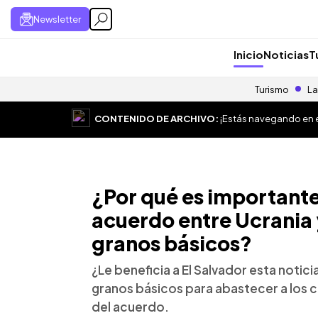
Newsletter
Inicio
Noticias
T
Turismo
La
CONTENIDO DE ARCHIVO:
¡Estás navegando en el
¿Por qué es importante
acuerdo entre Ucrania 
granos básicos?
¿Le beneficia a El Salvador esta notic
granos básicos para abastecer a los 
del acuerdo.