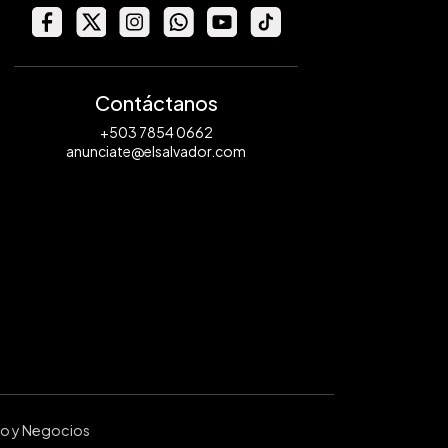
Contáctanos
+503 7854 0662
anunciate@elsalvador.com
ro y Negocios