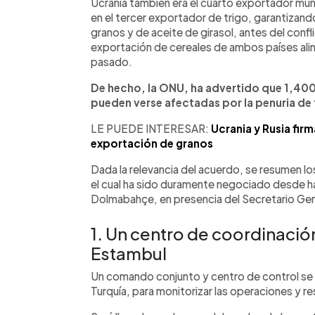
Ucrania también era el cuarto exportador mun
en el tercer exportador de trigo, garantizand
granos y de aceite de girasol, antes del confli
exportación de cereales de ambos países ali
pasado.
De hecho, la ONU, ha advertido que 1,400
pueden verse afectadas por la penuria de t
LE PUEDE INTERESAR:
Ucrania y Rusia fir
exportación de granos
Dada la relevancia del acuerdo, se resumen l
el cual ha sido duramente negociado desde ha
Dolmabahçe, en presencia del Secretario Gen
1. Un centro de coordinació
Estambul
Un comando conjunto y centro de control se e
Turquía, para monitorizar las operaciones y re