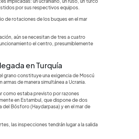
es implicadas: un ucraniano, un ruso, un turco
istidos por sus respectivos equipos.
io de rotaciones de los buques en el mar
ción, aún se necesitan de tres a cuatro
 funcionamiento el centro, presumiblemente
llegada en Turquía
el grano constituye una exigencia de Moscú
n armas de manera simultánea a Ucrania.
mar como estaba previsto por razones
lemente en Estambul, que dispone de dos
a del Bósforo (Haydarpasa) y en el mar de
tes, las inspecciones tendrán lugar a la salida