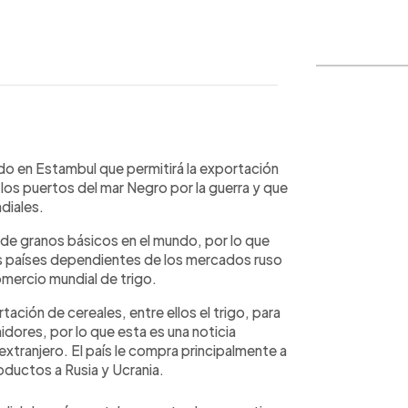
WhatsApp
Copiar link
rdo en Estambul que permitirá la exportación
os puertos del mar Negro por la guerra y que
diales.
de granos básicos en el mundo, por lo que
los países dependientes de los mercados ruso
mercio mundial de trigo.
ación de cereales, entre ellos el trigo, para
dores, por lo que esta es una noticia
extranjero. El país le compra principalmente a
oductos a Rusia y Ucrania.