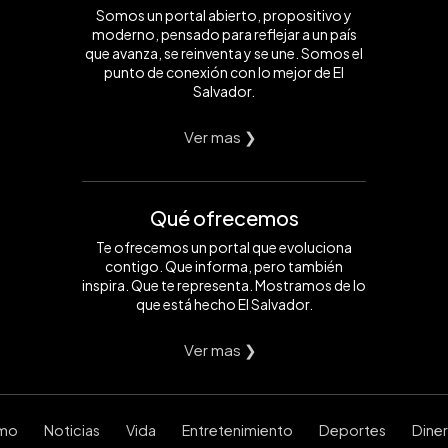
Somos un portal abierto, propositivo y
moderno, pensado para reflejar a un país
que avanza, se reinventa y se une. Somos el
punto de conexión con lo mejor de El
Salvador.
Ver mas ❯
Qué ofrecemos
Te ofrecemos un portal que evoluciona
contigo. Que informa, pero también
inspira. Que te representa. Mostramos de lo
que está hecho El Salvador.
Ver mas ❯
smo
Noticias
Vida
Entretenimiento
Deportes
Dine