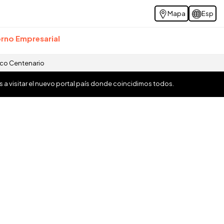
Mapa
Esp
rno Empresarial
ico Centenario
os a visitar el nuevo portal país donde coincidimos todos.