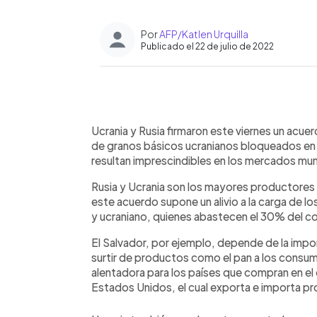
Por
AFP/Katlen Urquilla
Publicado el 22 de julio de 2022
0:00
Facebook
Twitter
►
Escuchar artículo
Ucrania y Rusia firmaron este viernes un acue
de granos básicos ucranianos bloqueados en l
resultan imprescindibles en los mercados mun
Rusia y Ucrania son los mayores productores 
este acuerdo supone un alivio a la carga de 
y ucraniano, quienes abastecen el 30% del co
El Salvador, por ejemplo, depende de la import
surtir de productos como el pan a los consumi
alentadora para los países que compran en el 
Estados Unidos, el cual exporta e importa pr