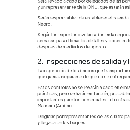
Será llevado a cabo por delegados de las part
y un representante de la ONU, que estarán as
Serán responsables de establecer el calendar
Negro.
Según los expertos involucrados en la negocia
semanas para ultimar los detalles y poner en
después de mediados de agosto.
2. Inspecciones de salida y 
La inspección de los barcos que transportan 
que quería asegurarse de que no se entregará
Estos controles no se llevarán a cabo en el 
prácticas, pero se harán en Turquía, probab
importantes puertos comerciales, a la entrad
Mármara (Ambarli).
Dirigidas por representantes de las cuatro par
y llegada de los buques.