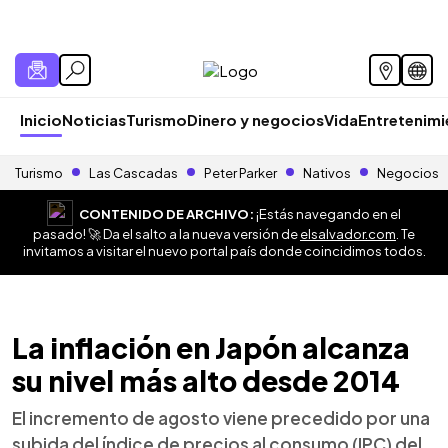
Inicio
Noticias
Turismo
Dinero y negocios
Vida
Entretenim
Turismo
Las Cascadas
Peter Parker
Nativos
Negocios
CONTENIDO DE ARCHIVO:
¡Estás navegando en el
pasado! 🚀 Da el salto a la nueva versión de
elsalvador.com
. Te
invitamos a visitar el nuevo portal país donde coincidimos todos.
La inflación en Japón alcanza
su nivel más alto desde 2014
El incremento de agosto viene precedido por una
subida del índice de precios al consumo (IPC) del