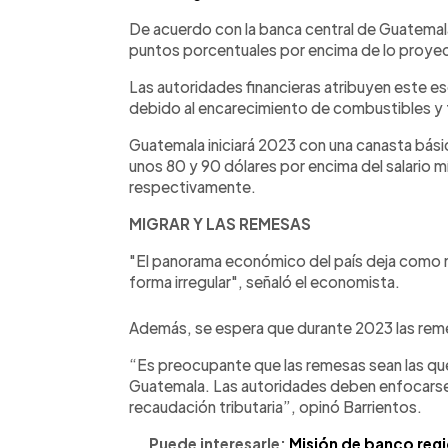
De acuerdo con la banca central de Guatemala,
puntos porcentuales por encima de lo proye
Las autoridades financieras atribuyen este esc
debido al encarecimiento de combustibles y fe
Guatemala iniciará 2023 con una canasta básic
unos 80 y 90 dólares por encima del salario mí
respectivamente.
MIGRAR Y LAS REMESAS
"El panorama económico del país deja como m
forma irregular", señaló el economista.
Además, se espera que durante 2023 las rem
“Es preocupante que las remesas sean las qu
Guatemala. Las autoridades deben enfocarse e
recaudación tributaria”, opinó Barrientos.
Puede interesarle:
Misión de banco regi