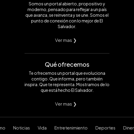
Somos un portal abierto, propositivo y
moderno, pensado para reflejar a un país
que avanza, se reinventa y se une. Somos el
punto de conexión con lo mejor de El
Salvador.
Ver mas ❯
Qué ofrecemos
Te ofrecemos un portal que evoluciona
contigo. Que informa, pero también
inspira. Que te representa. Mostramos de lo
que está hecho El Salvador.
Ver mas ❯
smo
Noticias
Vida
Entretenimiento
Deportes
Dine