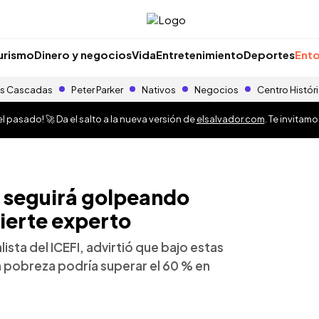
urismo
Dinero y negocios
Vida
Entretenimiento
Deportes
Ento
s Cascadas
Peter Parker
Nativos
Negocios
Centro Histór
 pasado! 🚀 Da el salto a la nueva versión de
elsalvador.com
. Te invitam
a seguirá golpeando
ierte experto
ista del ICEFI, advirtió que bajo estas
n pobreza podría superar el 60 % en