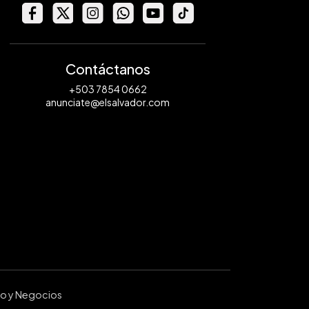
Contáctanos
+503 7854 0662
anunciate@elsalvador.com
ro y Negocios