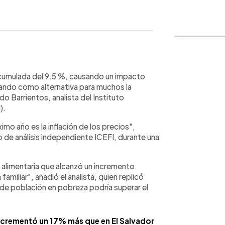
WhatsApp
Copiar link
acumulada del 9.5 %, causando un impacto
jando como alternativa para muchos la
o Barrientos, analista del Instituto
).
imo año es la inflación de los precios",
o de análisis independiente ICEFI, durante una
a alimentaria que alcanzó un incremento
miliar", añadió el analista, quien replicó
 de población en pobreza podría superar el
ncrementó un 17% más que en El Salvador