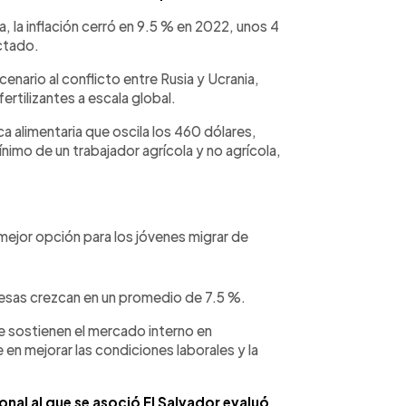
 la inflación cerró en 9.5 % en 2022, unos 4
ctado.
enario al conflicto entre Rusia y Ucrania,
rtilizantes a escala global.
a alimentaria que oscila los 460 dólares,
nimo de un trabajador agrícola y no agrícola,
ejor opción para los jóvenes migrar de
esas crezcan en un promedio de 7.5 %.
e sostienen el mercado interno en
n mejorar las condiciones laborales y la
onal al que se asoció El Salvador evaluó