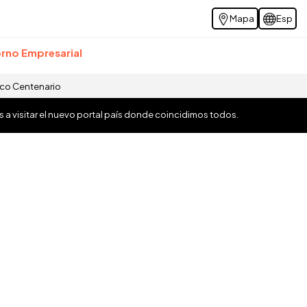
Mapa
Esp
rno Empresarial
ico Centenario
os a visitar el nuevo portal país donde coincidimos todos.