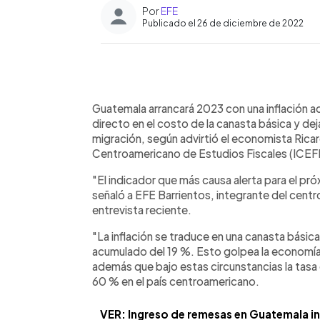
Por
EFE
Publicado el 26 de diciembre de 2022
0:00
Facebook
Twitter
►
Escuchar artículo
Guatemala arrancará 2023 con una inflación 
directo en el costo de la canasta básica y de
migración, según advirtió el economista Ricard
Centroamericano de Estudios Fiscales (ICEFI
"El indicador que más causa alerta para el próx
señaló a EFE Barrientos, integrante del centr
entrevista reciente.
"La inflación se traduce en una canasta básic
acumulado del 19 %. Esto golpea la economía fa
además que bajo estas circunstancias la tasa
60 % en el país centroamericano.
VER: Ingreso de remesas en Guatemala i