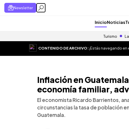
Newsletter
Inicio
Noticias
T
Turismo
La
CONTENIDO DE ARCHIVO:
¡Estás navegando en el
Inflación en Guatemal
economía familiar, adv
El economista Ricardo Barrientos, anal
circunstancias la tasa de población e
Guatemala.