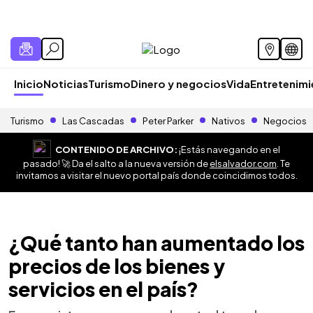
Inicio
Noticias
Turismo
Dinero y negocios
Vida
Entretenim
Turismo
Las Cascadas
Peter Parker
Nativos
Negocios
CONTENIDO DE ARCHIVO:
¡Estás navegando en el
pasado! 🚀 Da el salto a la nueva versión de
elsalvador.com
. Te
invitamos a visitar el nuevo portal país donde coincidimos todos.
¿Qué tanto han aumentado los
precios de los bienes y
servicios en el país?