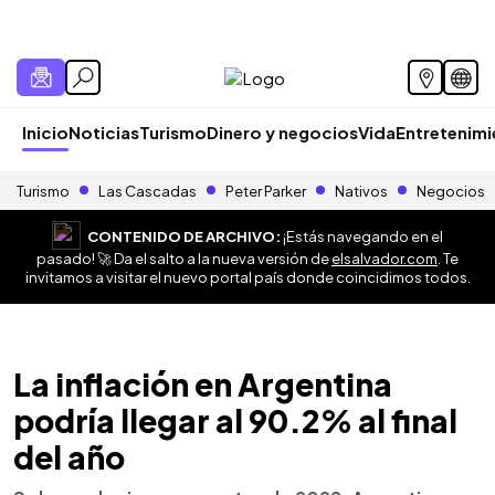
Inicio
Noticias
Turismo
Dinero y negocios
Vida
Entretenim
Turismo
Las Cascadas
Peter Parker
Nativos
Negocios
CONTENIDO DE ARCHIVO:
¡Estás navegando en el
pasado! 🚀 Da el salto a la nueva versión de
elsalvador.com
. Te
invitamos a visitar el nuevo portal país donde coincidimos todos.
La inflación en Argentina
podría llegar al 90.2% al final
del año