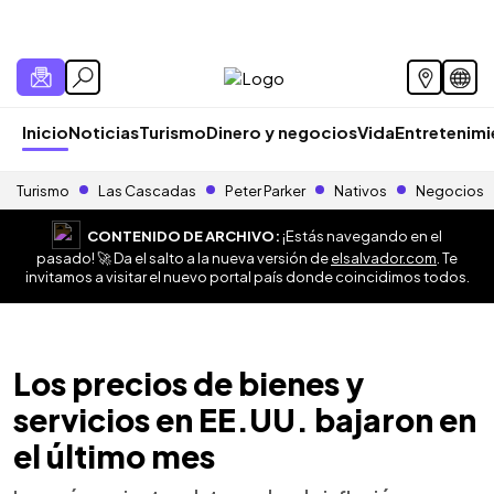
Inicio
Noticias
Turismo
Dinero y negocios
Vida
Entretenim
Turismo
Las Cascadas
Peter Parker
Nativos
Negocios
CONTENIDO DE ARCHIVO:
¡Estás navegando en el
pasado! 🚀 Da el salto a la nueva versión de
elsalvador.com
. Te
invitamos a visitar el nuevo portal país donde coincidimos todos.
Los precios de bienes y
servicios en EE.UU. bajaron en
el último mes