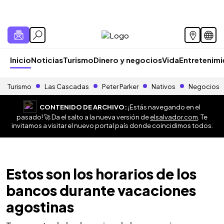
Inicio
Noticias
Turismo
Dinero y negocios
Vida
Entretenim
Turismo
Las Cascadas
Peter Parker
Nativos
Negocios
CONTENIDO DE ARCHIVO:
¡Estás navegando en el
pasado! 🚀 Da el salto a la nueva versión de
elsalvador.com
. Te
invitamos a visitar el nuevo portal país donde coincidimos todos.
Estos son los horarios de los
bancos durante vacaciones
agostinas