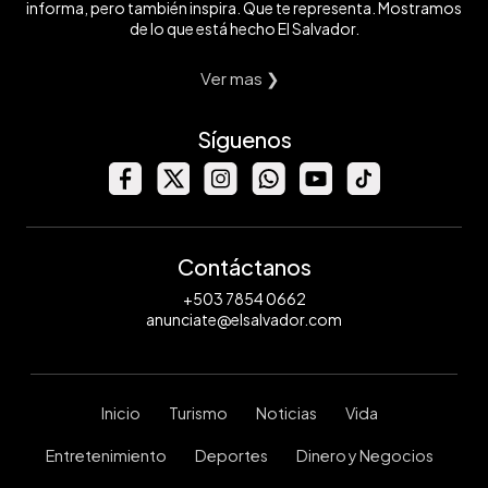
informa, pero también inspira. Que te representa. Mostramos
de lo que está hecho El Salvador.
Ver mas ❯
Síguenos
Contáctanos
+503 7854 0662
anunciate@elsalvador.com
Inicio
Turismo
Noticias
Vida
Entretenimiento
Deportes
Dinero y Negocios