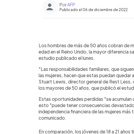
Por
AFP
Publicado el 06 de diciembre de 2022
0:00
Facebook
Twitter
►
Escuchar artículo
Los hombres de más de 50 años cobran de me
edad en el Reino Unido, la mayor diferencia sa
estudio publicado el lunes.
"Las responsabilidades familiares, que sigu
las mujeres, hacen que estas puedan quedar al
Stuart Lewis, director general de Rest Less,
los mayores de 50 años, que publicó el estud
Estas oportunidades perdidas "se acumulan co
esto "puede tener consecuencias devastadoras 
independencia financiera de las mujeres más t
comunicado.
En comparación, los jóvenes de 18 a 21 años t