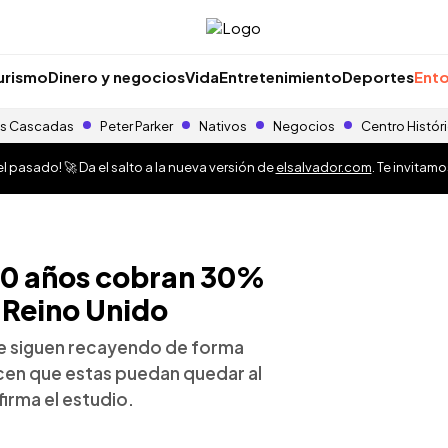
urismo
Dinero y negocios
Vida
Entretenimiento
Deportes
Ento
s Cascadas
Peter Parker
Nativos
Negocios
Centro Histór
 pasado! 🚀 Da el salto a la nueva versión de
elsalvador.com
. Te invitam
0 años cobran 30%
 Reino Unido
ue siguen recayendo de forma
cen que estas puedan quedar al
irma el estudio.