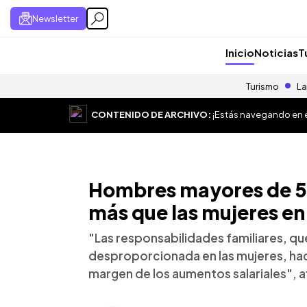
Newsletter
Inicio
Noticias
T
Turismo
La
CONTENIDO DE ARCHIVO:
¡Estás navegando en el
Hombres mayores de 5
más que las mujeres en
"Las responsabilidades familiares, q
desproporcionada en las mujeres, ha
margen de los aumentos salariales", af