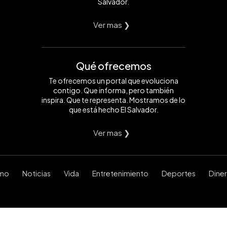
Salvador.
Ver mas ❯
Qué ofrecemos
Te ofrecemos un portal que evoluciona
contigo. Que informa, pero también
inspira. Que te representa. Mostramos de lo
que está hecho El Salvador.
Ver mas ❯
smo
Noticias
Vida
Entretenimiento
Deportes
Dine