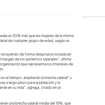
WhatsApp
Copiar link
dia un 30% más que las mujeres de la misma
larial de cualquier grupo de edad, según un
en recayendo de forma desproporcionada en
 margen de los aumentos salariales", afirma
 organización que representa los intereses de
io.
n el tiempo, ampliando la brecha salarial" y
a largo plazo para la jubilación y la
arde en su vida", agrega, citado en un
ienen una brecha salarial media del 18%, que