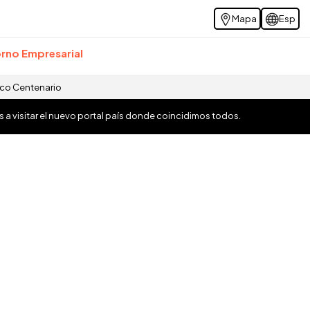
Mapa
Esp
rno Empresarial
ico Centenario
os a visitar el nuevo portal país donde coincidimos todos.