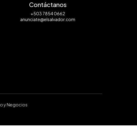
Contáctanos
+503 7854 0662
anunciate@elsalvador.com
ro y Negocios