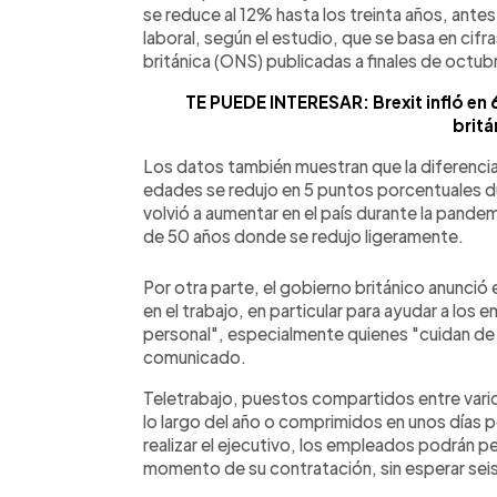
se reduce al 12% hasta los treinta años, antes 
laboral, según el estudio, que se basa en cifr
británica (ONS) publicadas a finales de octub
TE PUEDE INTERESAR: Brexit infló en 
britá
Los datos también muestran que la diferenci
edades se redujo en 5 puntos porcentuales du
volvió a aumentar en el país durante la pand
de 50 años donde se redujo ligeramente.
Por otra parte, el gobierno británico anunció e
en el trabajo, en particular para ayudar a los e
personal", especialmente quienes "cuidan de 
comunicado.
Teletrabajo, puestos compartidos entre vario
lo largo del año o comprimidos en unos días 
realizar el ejecutivo, los empleados podrán pe
momento de su contratación, sin esperar se