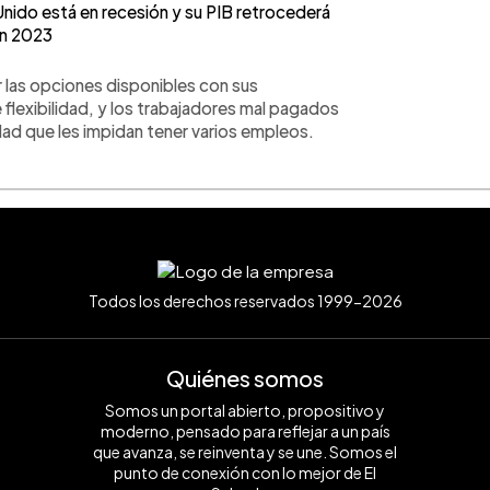
nido está en recesión y su PIB retrocederá
n 2023
 las opciones disponibles con sus
flexibilidad, y los trabajadores mal pagados
idad que les impidan tener varios empleos.
Todos los derechos reservados 1999-2026
Quiénes somos
Somos un portal abierto, propositivo y
moderno, pensado para reflejar a un país
que avanza, se reinventa y se une. Somos el
punto de conexión con lo mejor de El