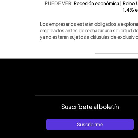
PUEDE VER:
Recesión económica | Reino U
1.4% e
Los empresarios estarán obligados a explorar
empleados antes de rechazar una solicitud de 
ya no estarán sujetos a cláusulas de exclusiv
Suscríbete al boletín
Suscribirme