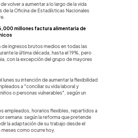
de volver a aumentar a lo largo de la vida
as de la Oficina de Estadísticas Nacionales
re.
6,000 millones factura alimentaria de
nicos
a de ingresos brutos medios en todas las
rante la última década, hasta el 19%, pero
emia, con la excepción del grupo de mayores
l lunes su intención de aumentar la flexibilidad
mpleados a "conciliar su vida laboral y
niños o personas vulnerables", según un
s empleados, horarios flexibles, repartidos a
por semana: según la reforma que pretende
dir la adaptación de su trabajo desde el
is meses como ocurre hoy.