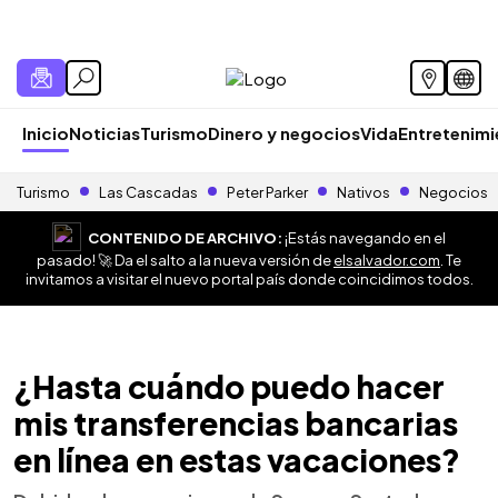
Inicio
Noticias
Turismo
Dinero y negocios
Vida
Entretenim
Turismo
Las Cascadas
Peter Parker
Nativos
Negocios
CONTENIDO DE ARCHIVO:
¡Estás navegando en el
pasado! 🚀 Da el salto a la nueva versión de
elsalvador.com
. Te
invitamos a visitar el nuevo portal país donde coincidimos todos.
¿Hasta cuándo puedo hacer
mis transferencias bancarias
en línea en estas vacaciones?