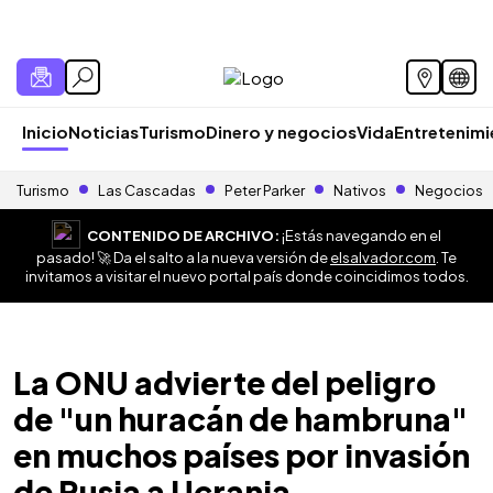
Inicio
Noticias
Turismo
Dinero y negocios
Vida
Entretenim
Turismo
Las Cascadas
Peter Parker
Nativos
Negocios
CONTENIDO DE ARCHIVO:
¡Estás navegando en el
pasado! 🚀 Da el salto a la nueva versión de
elsalvador.com
. Te
invitamos a visitar el nuevo portal país donde coincidimos todos.
La ONU advierte del peligro
de "un huracán de hambruna"
en muchos países por invasión
de Rusia a Ucrania