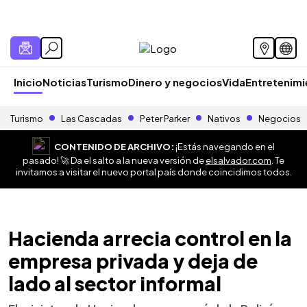
Inicio
Noticias
Turismo
Dinero y negocios
Vida
Entretenim
Turismo
Las Cascadas
Peter Parker
Nativos
Negocios
CONTENIDO DE ARCHIVO:
¡Estás navegando en el
pasado! 🚀 Da el salto a la nueva versión de
elsalvador.com
. Te
invitamos a visitar el nuevo portal país donde coincidimos todos.
Hacienda arrecia control en la
empresa privada y deja de
lado al sector informal