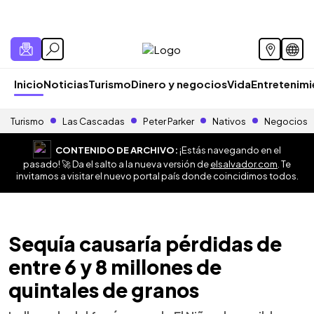
Inicio
Noticias
Turismo
Dinero y negocios
Vida
Entretenim
Turismo
Las Cascadas
Peter Parker
Nativos
Negocios
CONTENIDO DE ARCHIVO:
¡Estás navegando en el
pasado! 🚀 Da el salto a la nueva versión de
elsalvador.com
. Te
invitamos a visitar el nuevo portal país donde coincidimos todos.
Sequía causaría pérdidas de
entre 6 y 8 millones de
quintales de granos