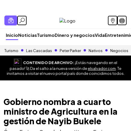
Inicio
Noticias
Turismo
Dinero y negocios
Vida
Entretenim
Turismo
Las Cascadas
Peter Parker
Nativos
Negocios
CONTENIDO DE ARCHIVO:
¡Estás navegando en el
pasado! 🚀 Da el salto a la nueva versión de
elsalvador.com
. Te
invitamos a visitar el nuevo portal país donde coincidimos todos.
Gobierno nombra a cuarto
ministro de Agricultura en la
gestión de Nayib Bukele