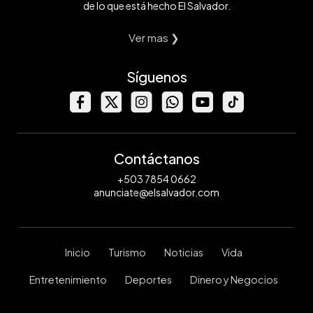
de lo que está hecho El Salvador.
Ver mas ❯
Síguenos
Contáctanos
+503 7854 0662
anunciate@elsalvador.com
Inicio
Turismo
Noticias
Vida
Entretenimiento
Deportes
Dinero y Negocios