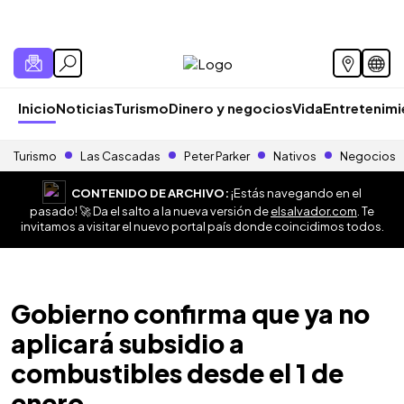
Inicio
Noticias
Turismo
Dinero y negocios
Vida
Entretenim
Turismo
Las Cascadas
Peter Parker
Nativos
Negocios
CONTENIDO DE ARCHIVO:
¡Estás navegando en el
pasado! 🚀 Da el salto a la nueva versión de
elsalvador.com
. Te
invitamos a visitar el nuevo portal país donde coincidimos todos.
Gobierno confirma que ya no
aplicará subsidio a
combustibles desde el 1 de
enero