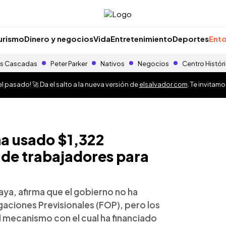
urismo
Dinero y negocios
Vida
Entretenimiento
Deportes
Ento
s Cascadas
Peter Parker
Nativos
Negocios
Centro Histór
 pasado! 🚀 Da el salto a la nueva versión de
elsalvador.com
. Te invitam
ha usado $1,322
s de trabajadores para
aya, afirma que el gobierno no ha
aciones Previsionales (FOP), pero los
l mecanismo con el cual ha financiado