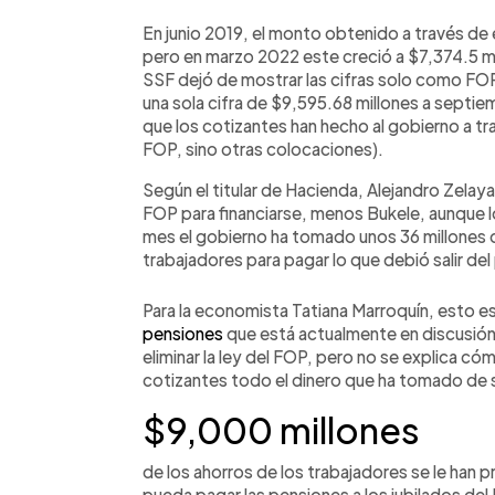
En junio 2019, el monto obtenido a través de
pero en marzo 2022 este creció a $7,374.5 mil
SSF dejó de mostrar las cifras solo como F
una sola cifra de $9,595.68 millones a septie
que los cotizantes han hecho al gobierno a tra
FOP, sino otras colocaciones).
Según el titular de Hacienda, Alejandro Zelay
FOP para financiarse, menos Bukele, aunque 
mes el gobierno ha tomado unos 36 millones de
trabajadores para pagar lo que debió salir de
Para la economista Tatiana Marroquín, esto es
pensiones
que está actualmente en discusión
eliminar la ley del FOP, pero no se explica có
cotizantes todo el dinero que ha tomado de 
$9,000 millones
de los ahorros de los trabajadores se le han
pueda pagar las pensiones a los jubilados del