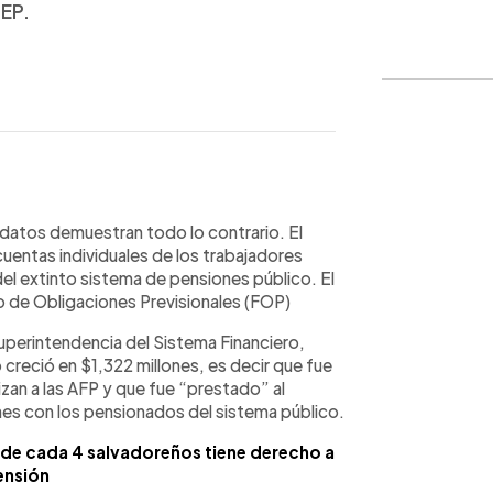
PEP.
WhatsApp
Copiar link
 datos demuestran todo lo contrario. El
cuentas individuales de los trabajadores
del extinto sistema de pensiones público. El
so de Obligaciones Previsionales (FOP)
Superintendencia del Sistema Financiero,
 creció en $1,322 millones, es decir que fue
zan a las AFP y que fue “prestado” al
nes con los pensionados del sistema público.
1 de cada 4 salvadoreños tiene derecho a
ensión