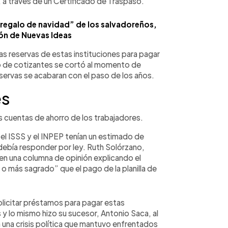
, a través de un Certificado de Traspaso.
regalo de navidad” de los salvadoreños,
ión de Nuevas Ideas
 las reservas de estas instituciones para pagar
 de cotizantes se cortó al momento de
reservas se acabaran con el paso de los años.
es
 cuentas de ahorro de los trabajadores.
el ISSS y el INPEP tenían un estimado de
ebía responder por ley. Ruth Solórzano,
 en una columna de opinión explicando el
o más sagrado” que el pago de la planilla de
licitar préstamos para pagar estas
y lo mismo hizo su sucesor, Antonio Saca, al
a una crisis política que mantuvo enfrentados