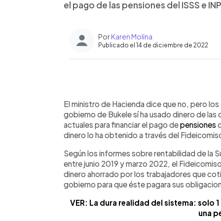
el pago de las pensiones del ISSS e IN
Por
Karen Molina
Publicado el 14 de diciembre de 2022
0:00
Facebook
Twitter
►
Escuchar artículo
El ministro de Hacienda dice que no, pero los
gobierno de Bukele sí ha usado dinero de las 
actuales para financiar el pago de
pensiones
dinero lo ha obtenido a través del Fideicomi
Según los informes sobre rentabilidad de la 
entre junio 2019 y marzo 2022, el Fideicomiso
dinero ahorrado por los trabajadores que coti
gobierno para que éste pagara sus obligacio
VER: La dura realidad del sistema: solo 
una p