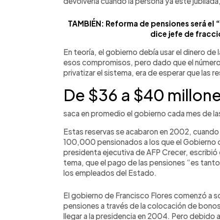
devolvería cuando la persona ya esté jubilada
TAMBIÉN: Reforma de pensiones será el “
dice jefe de fracc
En teoría, el gobierno debía usar el dinero de
esos compromisos, pero dado que el número
privatizar el sistema, era de esperar que las 
De $36 a $40 millon
saca en promedio el gobierno cada mes de las
Estas reservas se acabaron en 2002, cuando 
100,000 pensionados a los que el Gobierno d
presidenta ejecutiva de AFP Crecer, escribió
tema, que el pago de las pensiones “es tanto 
los empleados del Estado.
El gobierno de Francisco Flores comenzó a so
pensiones a través de la colocación de bonos 
llegar a la presidencia en 2004. Pero debido 