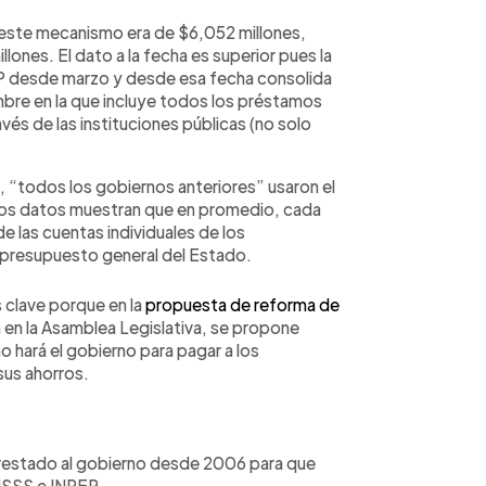
 este mecanismo era de $6,052 millones,
lones. El dato a la fecha es superior pues la
OP desde marzo y desde esa fecha consolida
mbre en la que incluye todos los préstamos
vés de las instituciones públicas (no solo
a, “todos los gobiernos anteriores” usaron el
los datos muestran que en promedio, cada
 las cuentas individuales de los
l presupuesto general del Estado.
 clave porque en la
propuesta de reforma de
 en la Asamblea Legislativa, se propone
mo hará el gobierno para pagar a los
sus ahorros.
 prestado al gobierno desde 2006 para que
 ISSS e INPEP.