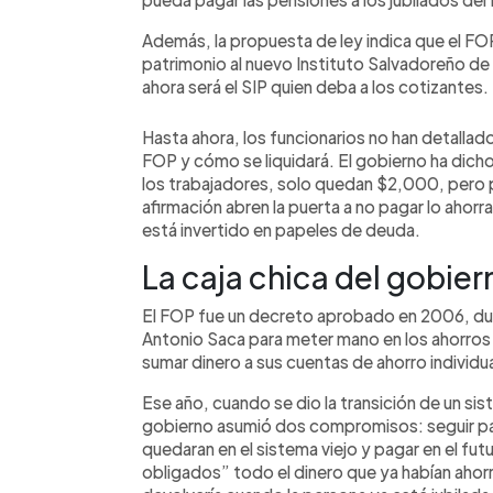
Además, la propuesta de ley indica que el FOP
patrimonio al nuevo Instituto Salvadoreño de 
ahora será el SIP quien deba a los cotizantes.
Hasta ahora, los funcionarios no han detalla
FOP y cómo se liquidará. El gobierno ha dich
los trabajadores, solo quedan $2,000, pero 
afirmación abren la puerta a no pagar lo ahor
está invertido en papeles de deuda.
La caja chica del gobier
El FOP fue un decreto aprobado en 2006, dur
Antonio Saca para meter mano en los ahorros
sumar dinero a sus cuentas de ahorro individua
Ese año, cuando se dio la transición de un si
gobierno asumió dos compromisos: seguir pag
quedaran en el sistema viejo y pagar en el fu
obligados” todo el dinero que ya habían ahorr