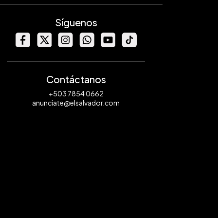
Síguenos
Contáctanos
+503 7854 0662
anunciate@elsalvador.com