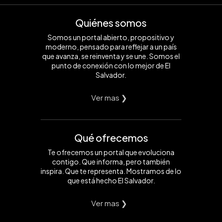
Quiénes somos
Somos un portal abierto, propositivo y
moderno, pensado para reflejar a un país
que avanza, se reinventa y se une. Somos el
punto de conexión con lo mejor de El
Salvador.
Ver mas ❯
Qué ofrecemos
Te ofrecemos un portal que evoluciona
contigo. Que informa, pero también
inspira. Que te representa. Mostramos de lo
que está hecho El Salvador.
Ver mas ❯