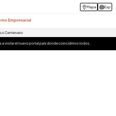
Mapa
Esp
rno Empresarial
ico Centenario
os a visitar el nuevo portal país donde coincidimos todos.