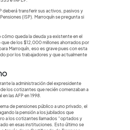
 deberá transferir sus activos, pasivos y
Pensiones (ISP). Marroquín se pregunta si
do cómo queda la deuda ya existente en el
o que de los $12,000 millones ahorrados por
para Marroquín, eso es grave pues con esta
rado por los trabajadores y que actualmente
no
ante la administración del expresidente
 de los cotizantes que recién comenzaban a
l en las AFP en 1998.
stema de pensiones público a uno privado, el
ando la pensión a los jubilados que
turo a los cotizantes llamados “optados y
ado en esas instituciones. Esto último se