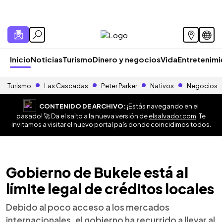
Inicio
Noticias
Turismo
Dinero y negocios
Vida
Entretenim
Turismo
Las Cascadas
Peter Parker
Nativos
Negocios
CONTENIDO DE ARCHIVO:
¡Estás navegando en el
pasado! 🚀 Da el salto a la nueva versión de
elsalvador.com
. Te
invitamos a visitar el nuevo portal país donde coincidimos todos.
Gobierno de Bukele está al
límite legal de créditos locales
Debido al poco acceso a los mercados
internacionales, el gobierno ha recurrido a llevar al