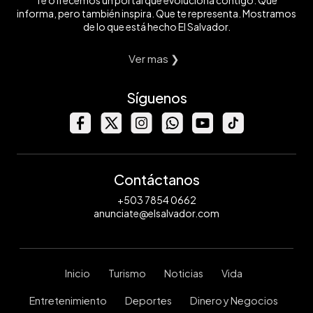
Te ofrecemos un portal que evoluciona contigo. Que
informa, pero también inspira. Que te representa. Mostramos
de lo que está hecho El Salvador.
Ver mas ❯
Síguenos
Contáctanos
+503 7854 0662
anunciate@elsalvador.com
Inicio
Turismo
Noticias
Vida
Entretenimiento
Deportes
Dinero y Negocios