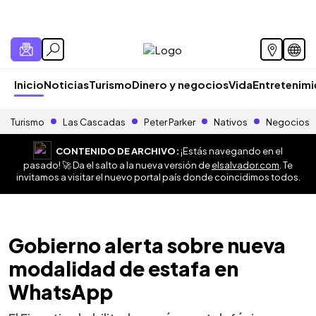
Inicio
Noticias
Turismo
Dinero y negocios
Vida
Entretenim
Turismo
Las Cascadas
Peter Parker
Nativos
Negocios
CONTENIDO DE ARCHIVO:
¡Estás navegando en el
pasado! 🚀 Da el salto a la nueva versión de
elsalvador.com
. Te
invitamos a visitar el nuevo portal país donde coincidimos todos.
Gobierno alerta sobre nueva
modalidad de estafa en
WhatsApp