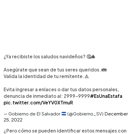
¿Ya recibiste los saludos navideños? 🤔🎄
Asegúrate que sean de tus seres queridos.👪
Valida la identidad de tu remitente.⚠️
Evita ingresar a enlaces o dar tus datos personales,
denuncia de inmediato al: 2999-9999
#EsUnaEstafa
pic.twitter.com/VeYV0XTmuR
— Gobierno de El Salvador
(@Gobierno_SV)
December
25, 2022
¿Pero cómo se pueden identificar estos mensajes con