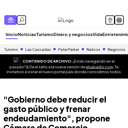
Inicio
Noticias
Turismo
Dinero y negocios
Vida
Entretenim
Turismo
Las Cascadas
Peter Parker
Nativos
Negocios
CONTENIDO DE ARCHIVO:
¡Estás navegando en el
pasado! 🚀 Da el salto a la nueva versión de
elsalvador.com
. Te
invitamos a visitar el nuevo portal país donde coincidimos todos.
"Gobierno debe reducir el
gasto público y frenar
endeudamiento", propone
Cámara de Comercio