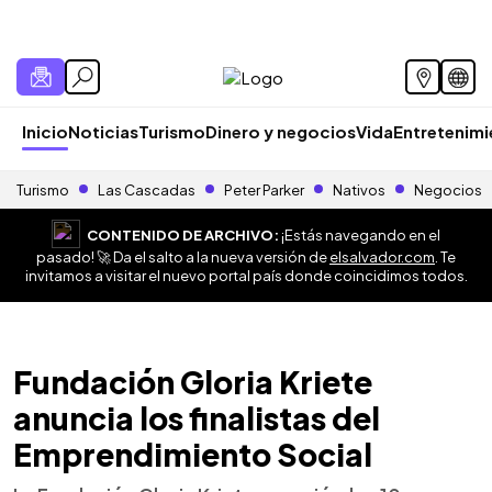
Inicio
Noticias
Turismo
Dinero y negocios
Vida
Entretenim
Turismo
Las Cascadas
Peter Parker
Nativos
Negocios
CONTENIDO DE ARCHIVO:
¡Estás navegando en el
pasado! 🚀 Da el salto a la nueva versión de
elsalvador.com
. Te
invitamos a visitar el nuevo portal país donde coincidimos todos.
Fundación Gloria Kriete
anuncia los finalistas del
Emprendimiento Social