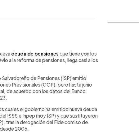
WhatsApp
Copiar link
 nueva
deuda de pensiones
que tiene con los
evio a la reforma de pensiones, llega casi a los
uto Salvadoreño de Pensiones (ISP) emitió
ones Previsionales (COP), pero hasta junio
al, de acuerdo con los datos del Banco
023.
os cuales el gobierno ha emitido nueva deuda
del ISSS e Inpep (hoy ISP) y que sustituyeron
IP), tras la derogación del Fideicomiso de
ó desde 2006.