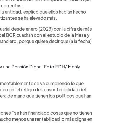
n correctas.
la entidad, explicó que ellos habían hecho
otizantes se ha elevado más.
rial desde enero (2023) con la cifra de más
 del BCR cuadran con el estudio de la Mesa y
anciero, porque quiere decir que (a la fecha)
or una Pensión Digna. Foto EDH/ Menly
lamentablemente se va cumpliendo lo que
o es el reflejo de la insostenibilidad del
ra de mano que tienen los políticos que han
iones “se han financiado cosas que no tienen
 mucho menos una rentabilidad lo más digna en