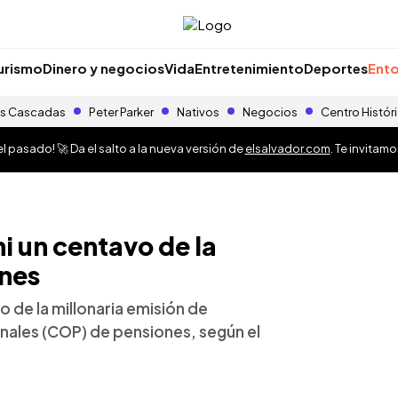
urismo
Dinero y negocios
Vida
Entretenimiento
Deportes
Ento
s Cascadas
Peter Parker
Nativos
Negocios
Centro Histór
 pasado! 🚀 Da el salto a la nueva versión de
elsalvador.com
. Te invitam
i un centavo de la
nes
o de la millonaria emisión de
nales (COP) de pensiones, según el