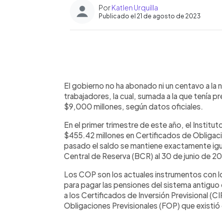
Por
Katlen Urquilla
Publicado el 21 de agosto de 2023
0:00
Facebook
Twitter
►
Escuchar artículo
El gobierno no ha abonado ni un centavo a la
trabajadores, la cual, sumada a la que tenía pr
$9,000 millones, según datos oficiales.
En el primer trimestre de este año, el Instit
$455.42 millones en Certificados de Obligaci
pasado el saldo se mantiene exactamente igu
Central de Reserva (BCR) al 30 de junio de 2
Los COP son los actuales instrumentos con l
para pagar las pensiones del sistema antiguo 
a los Certificados de Inversión Previsional (C
Obligaciones Previsionales (FOP) que existi