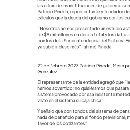
las cifras de las instituciones de gobierno so
Patricio Pineda, representante y fundador de 
cálculos que la deuda del gobierno con los c
“Nosotros hemos presentado un estudio actua
de $9 mil millones en deuda total y los datos
con los de la Superintendencia del Sistema Fin
ya subió incluso más”, afirmó Pineda.
22 de febrero 2023 Patricio Pineda, Mesa p
González
El representante de la entidad agregó que “
hemos advertido; no quisiéramos que pasara per
sistema provocado por esa insistente metede
visto en el sistema su caja chica”.
Y señaló que con fondos del sistema de pens
nada de beneficio para el fondo previsional,
favor de los cotizantes”.