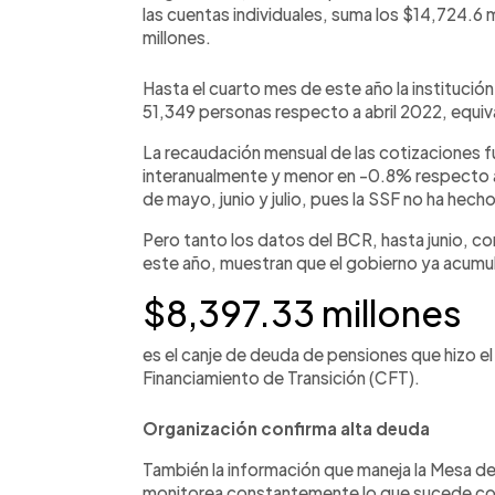
las cuentas individuales, suma los $14,724.6 
millones.
Hasta el cuarto mes de este año la instituci
51,349 personas respecto a abril 2022, equiv
La recaudación mensual de las cotizaciones f
interanualmente y menor en -0.8% respecto
de mayo, junio y julio, pues la SSF no ha hech
Pero tanto los datos del BCR, hasta junio, co
este año, muestran que el gobierno ya acumul
$8,397.33 millones
es el canje de deuda de pensiones que hizo el
Financiamiento de Transición (CFT).
Organización confirma alta deuda
También la información que maneja la Mesa de 
monitorea constantemente lo que sucede con 