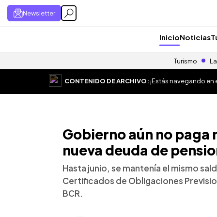
Newsletter
Inicio
Noticias
T
Turismo
La
CONTENIDO DE ARCHIVO:
¡Estás navegando en el
Gobierno aún no paga n
nueva deuda de pensio
Hasta junio, se mantenía el mismo sald
Certificados de Obligaciones Previsio
BCR.