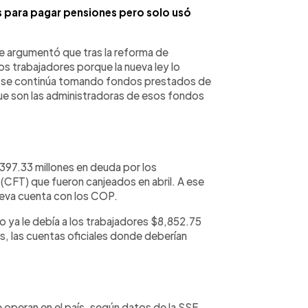
es para pagar pensiones pero solo usó
le argumentó que tras la reforma de
os trabajadores porque la nueva ley lo
COP se continúa tomando fondos prestados de
que son las administradoras de esos fondos
,397.33 millones en deuda por los
(CFT) que fueron canjeados en abril. A ese
ueva cuenta con los COP.
o ya le debía a los trabajadores $8,852.75
ás, las cuentas oficiales donde deberían
 operan en el país, según datos de la SSF