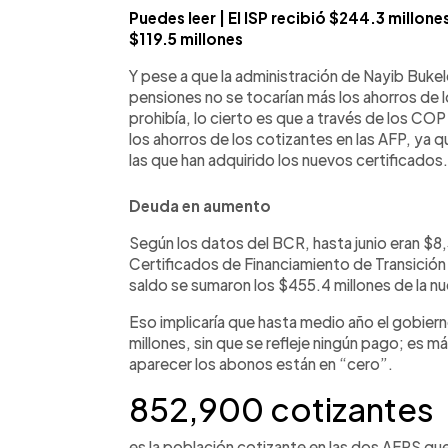
Puedes leer | El ISP recibió $244.3 millon
$119.5 millones
Y pese a que la administración de Nayib Buke
pensiones no se tocarían más los ahorros de l
prohibía, lo cierto es que a través de los 
los ahorros de los cotizantes en las AFP, ya 
las que han adquirido los nuevos certificados.
Deuda en aumento
Según los datos del BCR, hasta junio eran $8
Certificados de Financiamiento de Transición 
saldo se sumaron los $455.4 millones de la n
Eso implicaría que hasta medio año el gobiern
millones, sin que se refleje ningún pago; es m
aparecer los abonos están en “cero”.
852,900 cotizantes
es la población cotizante en las dos AFPS que