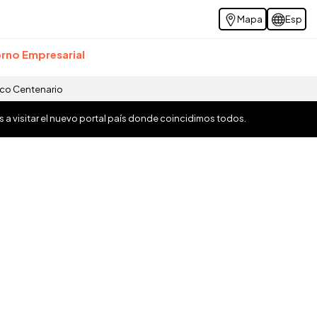
Mapa
Esp
rno Empresarial
ico Centenario
os a visitar el nuevo portal país donde coincidimos todos.