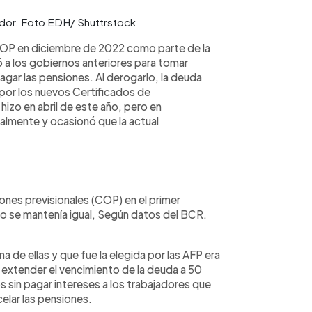
ador. Foto EDH/ Shuttrstock
l FOP en diciembre de 2022 como parte de la
 a los gobiernos anteriores para tomar
gar las pensiones. Al derogarlo, la deuda
por los nuevos Certificados de
 hizo en abril de este año, pero en
nalmente y ocasionó que la actual
iones previsionales (COP) en el primer
ldo se mantenía igual, Según datos del BCR.
 de ellas y que fue la elegida por las AFP era
 extender el vencimiento de la deuda a 50
s sin pagar intereses a los trabajadores que
celar las pensiones.