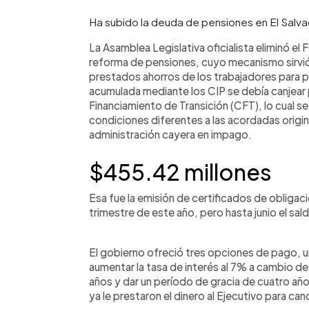
Ha subido la deuda de pensiones en El Salv
La Asamblea Legislativa oficialista eliminó e
reforma de pensiones, cuyo mecanismo sirvió
prestados ahorros de los trabajadores para pa
acumulada mediante los CIP se debía canjear 
Financiamiento de Transición (CFT), lo cual se
condiciones diferentes a las acordadas origi
administración cayera en impago.
$455.42 millones
Esa fue la emisión de certificados de obligac
trimestre de este año, pero hasta junio el sa
El gobierno ofreció tres opciones de pago, una
aumentar la tasa de interés al 7% a cambio de
años y dar un período de gracia de cuatro año
ya le prestaron el dinero al Ejecutivo para can