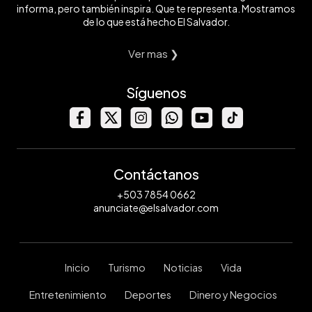
informa, pero también inspira. Que te representa. Mostramos
de lo que está hecho El Salvador.
Ver mas ❯
Síguenos
Contáctanos
+503 7854 0662
anunciate@elsalvador.com
Inicio
Turismo
Noticias
Vida
Entretenimiento
Deportes
Dinero y Negocios