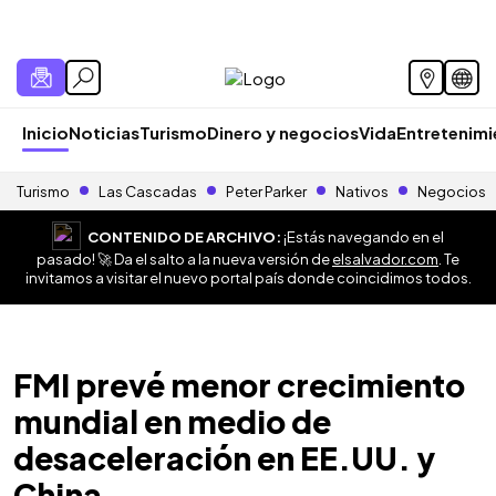
Inicio
Noticias
Turismo
Dinero y negocios
Vida
Entretenim
Turismo
Las Cascadas
Peter Parker
Nativos
Negocios
CONTENIDO DE ARCHIVO:
¡Estás navegando en el
pasado! 🚀 Da el salto a la nueva versión de
elsalvador.com
. Te
invitamos a visitar el nuevo portal país donde coincidimos todos.
FMI prevé menor crecimiento
mundial en medio de
desaceleración en EE.UU. y
China