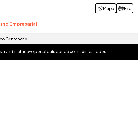
Mapa
Esp
rno Empresarial
ico Centenario
os a visitar el nuevo portal país donde coincidimos todos.