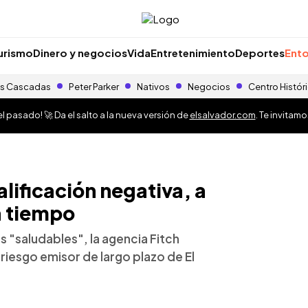
urismo
Dinero y negocios
Vida
Entretenimiento
Deportes
Ento
s Cascadas
Peter Parker
Nativos
Negocios
Centro Histór
 pasado! 🚀 Da el salto a la nueva versión de
elsalvador.com
. Te invitam
lificación negativa, a
a tiempo
 "saludables", la agencia Fitch
 riesgo emisor de largo plazo de El