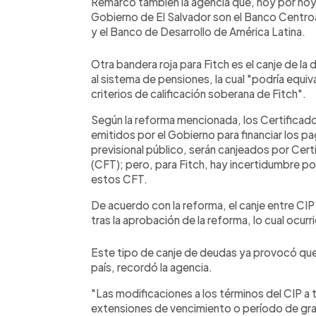
Remarcó también la agencia que, hoy por hoy, 
Gobierno de El Salvador son el Banco Centr
y el Banco de Desarrollo de América Latina.
Otra bandera roja para Fitch es el canje de la
al sistema de pensiones, la cual "podría equi
criterios de calificación soberana de Fitch".
Según la reforma mencionada, los Certificados
emitidos por el Gobierno para financiar los p
previsional público, serán canjeados por Cert
(CFT); pero, para Fitch, hay incertidumbre p
estos CFT.
De acuerdo con la reforma, el canje entre CI
tras la aprobación de la reforma, lo cual ocur
Este tipo de canje de deudas ya provocó que, e
país, recordó la agencia.
"Las modificaciones a los términos del CIP a t
extensiones de vencimiento o período de grac