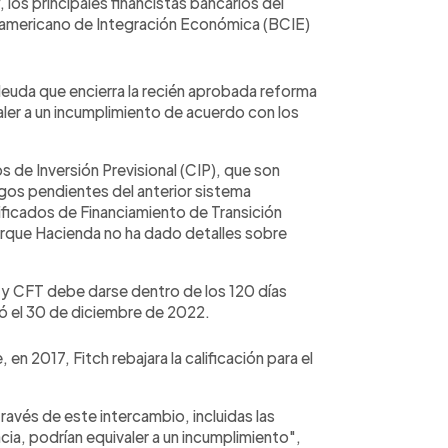
los principales financistas bancarios del
oamericano de Integración Económica (BCIE)
 deuda que encierra la recién aprobada reforma
valer a un incumplimiento de acuerdo con los
 de Inversión Previsional (CIP), que son
agos pendientes del anterior sistema
ificados de Financiamiento de Transición
orque Hacienda no ha dado detalles sobre
P y CFT debe darse dentro de los 120 días
rió el 30 de diciembre de 2022.
n 2017, Fitch rebajara la calificación para el
ravés de este intercambio, incluidas las
ia, podrían equivaler a un incumplimiento",