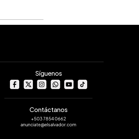
Síguenos
Contáctanos
+503 7854 0662
anunciate@elsalvador.com