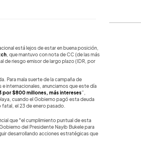
WhatsApp
Copiar link
rnacional está lejos de estar en buena posición,
tch
, que mantuvo con nota de CC (de las más
onal de riesgo emisor de largo plazo (IDR, por
a. Para mala suerte de la campaña de
 e internacionales, anunciamos que este día
por $800 millones, más intereses
”,
Zelaya, cuando el Gobierno pagó esta deuda
o fatal, el 23 de enero pasado.
cial que "el cumplimiento puntual de esta
 Gobierno del Presidente Nayib Bukele para
guir desarrollando acciones estratégicas que