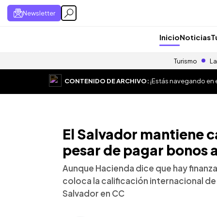
Newsletter
Inicio
Noticias
T
Turismo
La
CONTENIDO DE ARCHIVO:
¡Estás navegando en el
El Salvador mantiene ca
pesar de pagar bonos 
Aunque Hacienda dice que hay finanzas
coloca la calificación internacional de
Salvador en CC