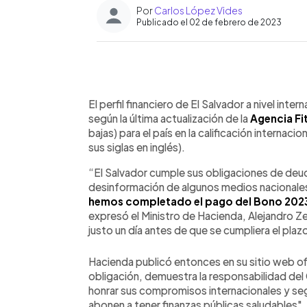
Por
Carlos López Vides
Publicado el 02 de febrero de 2023
0:00
Facebook
Twitter
►
Escuchar artículo
El perfil financiero de El Salvador a nivel inte
según la última actualización de la
Agencia Fi
bajas) para el país en la calificación internaci
sus siglas en inglés).
“El Salvador cumple sus obligaciones de deud
desinformación de algunos medios nacionales
hemos completado el pago del Bono 2023 
expresó el Ministro de Hacienda, Alejandro 
justo un día antes de que se cumpliera el plaz
Hacienda publicó entonces en su sitio web ofi
obligación, demuestra la responsabilidad del
honrar sus compromisos internacionales y se
abonen a tener finanzas públicas saludables".