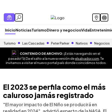
Inicio
Noticias
Turismo
Dinero y negocios
Vida
Entretenim
Turismo
Las Cascadas
Peter Parker
Nativos
Negocios
CONTENIDO DE ARCHIVO:
¡Estás navegando en el
pasado! 🚀 Da el salto a la nueva versión de
elsalvador.com
. Te
invitamos a visitar el nuevo portal país donde coincidimos todos.
El 2023 se perfila como el más
caluroso jamás registrado
"El mayor impacto de El Niño se producirá en
realidad en 2024", advirtió experto de la NASA. El