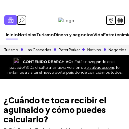
Inicio
Noticias
Turismo
Dinero y negocios
Vida
Entretenim
Turismo
Las Cascadas
Peter Parker
Nativos
Negocios
CONTENIDO DE ARCHIVO:
¡Estás navegando en el
pasado! 🚀 Da el salto a la nueva versión de
elsalvador.com
. Te
invitamos a visitar el nuevo portal país donde coincidimos todos.
¿Cuándo te toca recibir el
aguinaldo y cómo puedes
calcularlo?