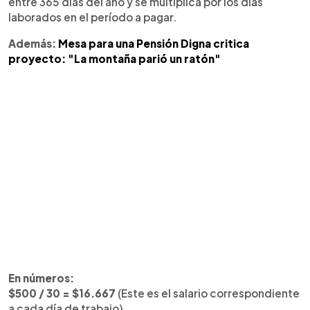
entre 365 días del año y se multiplica por los días
laborados en el período a pagar.
Además:
Mesa para una Pensión Digna critica
proyecto: "La montaña parió un ratón"
En números:
$500 / 30 = $16.667
(Este es el salario correspondiente
a cada día de trabajo)