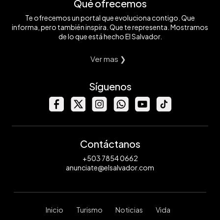
Qué ofrecemos
Te ofrecemos un portal que evoluciona contigo. Que
informa, pero también inspira. Que te representa. Mostramos
de lo que está hecho El Salvador.
Ver mas ❯
Síguenos
Contáctanos
+503 7854 0662
anunciate@elsalvador.com
Inicio
Turismo
Noticias
Vida