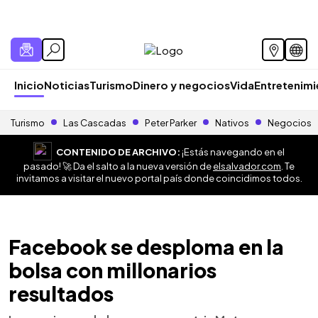
Inicio
Noticias
Turismo
Dinero y negocios
Vida
Entretenim
Turismo
Las Cascadas
Peter Parker
Nativos
Negocios
CONTENIDO DE ARCHIVO:
¡Estás navegando en el
pasado! 🚀 Da el salto a la nueva versión de
elsalvador.com
. Te
invitamos a visitar el nuevo portal país donde coincidimos todos.
Facebook se desploma en la
bolsa con millonarios
resultados