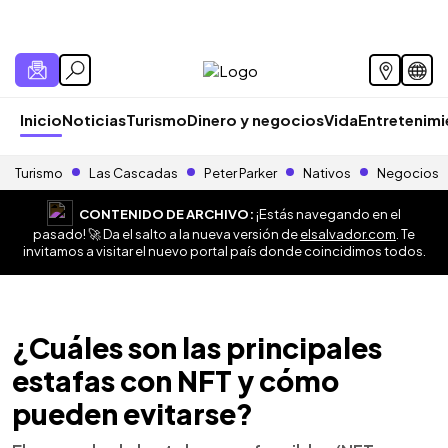
Inicio
Noticias
Turismo
Dinero y negocios
Vida
Entretenim
Turismo
Las Cascadas
Peter Parker
Nativos
Negocios
CONTENIDO DE ARCHIVO:
¡Estás navegando en el
pasado! 🚀 Da el salto a la nueva versión de
elsalvador.com
. Te
invitamos a visitar el nuevo portal país donde coincidimos todos.
¿Cuáles son las principales
estafas con NFT y cómo
pueden evitarse?