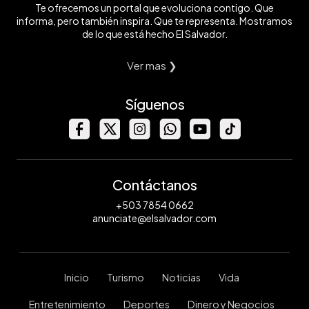
Te ofrecemos un portal que evoluciona contigo. Que
informa, pero también inspira. Que te representa. Mostramos
de lo que está hecho El Salvador.
Ver mas ❯
Síguenos
Contáctanos
+503 7854 0662
anunciate@elsalvador.com
Inicio
Turismo
Noticias
Vida
Entretenimiento
Deportes
Dinero y Negocios