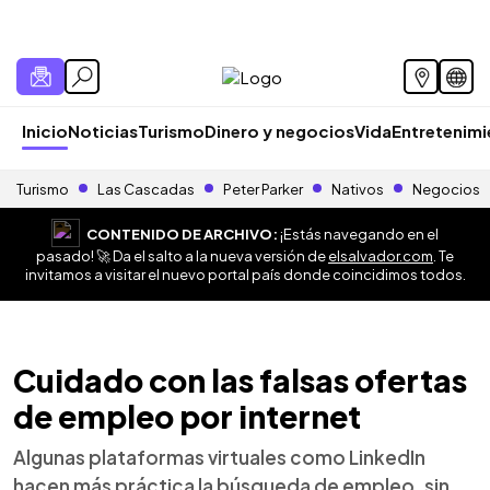
Inicio
Noticias
Turismo
Dinero y negocios
Vida
Entretenim
Turismo
Las Cascadas
Peter Parker
Nativos
Negocios
CONTENIDO DE ARCHIVO:
¡Estás navegando en el
pasado! 🚀 Da el salto a la nueva versión de
elsalvador.com
. Te
invitamos a visitar el nuevo portal país donde coincidimos todos.
Cuidado con las falsas ofertas
de empleo por internet
Algunas plataformas virtuales como LinkedIn
hacen más práctica la búsqueda de empleo, sin