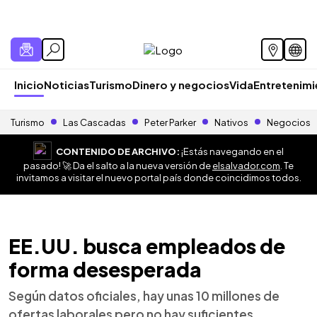
Inicio
Noticias
Turismo
Dinero y negocios
Vida
Entretenim
Turismo
Las Cascadas
Peter Parker
Nativos
Negocios
CONTENIDO DE ARCHIVO:
¡Estás navegando en el
pasado! 🚀 Da el salto a la nueva versión de
elsalvador.com
. Te
invitamos a visitar el nuevo portal país donde coincidimos todos.
EE.UU. busca empleados de
forma desesperada
Según datos oficiales, hay unas 10 millones de
ofertas laborales pero no hay suficientes