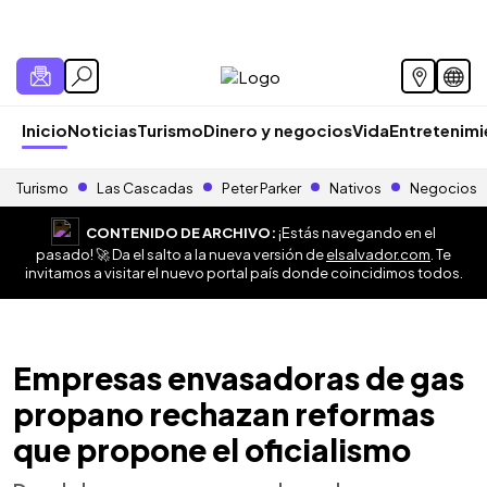
Inicio
Noticias
Turismo
Dinero y negocios
Vida
Entretenim
Turismo
Las Cascadas
Peter Parker
Nativos
Negocios
CONTENIDO DE ARCHIVO:
¡Estás navegando en el
pasado! 🚀 Da el salto a la nueva versión de
elsalvador.com
. Te
invitamos a visitar el nuevo portal país donde coincidimos todos.
Empresas envasadoras de gas
propano rechazan reformas
que propone el oficialismo