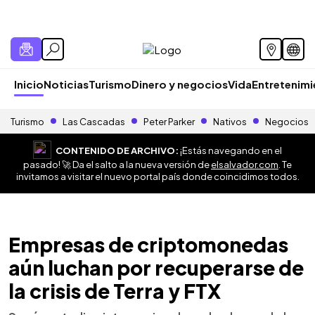
Inicio
Noticias
Turismo
Dinero y negocios
Vida
Entretenim
Turismo
Las Cascadas
Peter Parker
Nativos
Negocios
CONTENIDO DE ARCHIVO:
¡Estás navegando en el
pasado! 🚀 Da el salto a la nueva versión de
elsalvador.com
. Te
invitamos a visitar el nuevo portal país donde coincidimos todos.
Empresas de criptomonedas
aún luchan por recuperarse de
la crisis de Terra y FTX