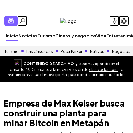
Inicio
Noticias
Turismo
Dinero y negocios
Vida
Entretenim
Turismo
Las Cascadas
Peter Parker
Nativos
Negocios
CONTENIDO DE ARCHIVO:
¡Estás navegando en el
pasado! 🚀 Da el salto a la nueva versión de
elsalvador.com
. Te
invitamos a visitar el nuevo portal país donde coincidimos todos.
Empresa de Max Keiser busca
construir una planta para
minar Bitcoin en Metapán