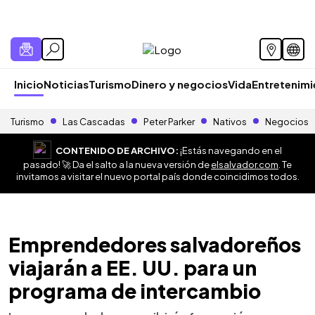
Inicio
Noticias
Turismo
Dinero y negocios
Vida
Entretenim
Turismo
Las Cascadas
Peter Parker
Nativos
Negocios
CONTENIDO DE ARCHIVO:
¡Estás navegando en el
pasado! 🚀 Da el salto a la nueva versión de
elsalvador.com
. Te
invitamos a visitar el nuevo portal país donde coincidimos todos.
Emprendedores salvadoreños
viajarán a EE. UU. para un
programa de intercambio