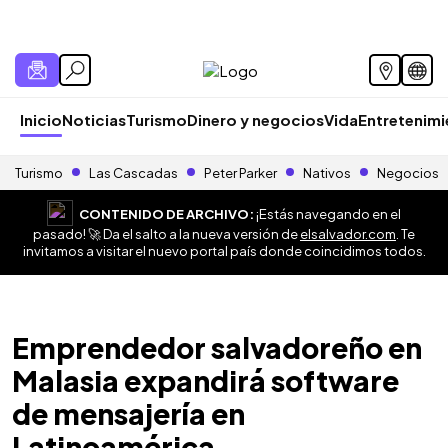
Inicio
Noticias
Turismo
Dinero y negocios
Vida
Entretenim
Turismo
Las Cascadas
Peter Parker
Nativos
Negocios
CONTENIDO DE ARCHIVO:
¡Estás navegando en el
pasado! 🚀 Da el salto a la nueva versión de
elsalvador.com
. Te
invitamos a visitar el nuevo portal país donde coincidimos todos.
Emprendedor salvadoreño en
Malasia expandirá software
de mensajería en
Latinoamérica