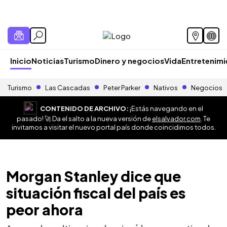
Inicio
Noticias
Turismo
Dinero y negocios
Vida
Entretenim
Turismo
Las Cascadas
Peter Parker
Nativos
Negocios
CONTENIDO DE ARCHIVO:
¡Estás navegando en el
pasado! 🚀 Da el salto a la nueva versión de
elsalvador.com
. Te
invitamos a visitar el nuevo portal país donde coincidimos todos.
Morgan Stanley dice que
situación fiscal del país es
peor ahora