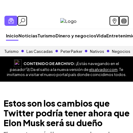
Inicio
Noticias
Turismo
Dinero y negocios
Vida
Entretenim
Turismo
Las Cascadas
Peter Parker
Nativos
Negocios
CONTENIDO DE ARCHIVO:
¡Estás navegando en el
pasado! 🚀 Da el salto a la nueva versión de
elsalvador.com
. Te
invitamos a visitar el nuevo portal país donde coincidimos todos.
Estos son los cambios que
Twitter podría tener ahora que
Elon Musk será su dueño