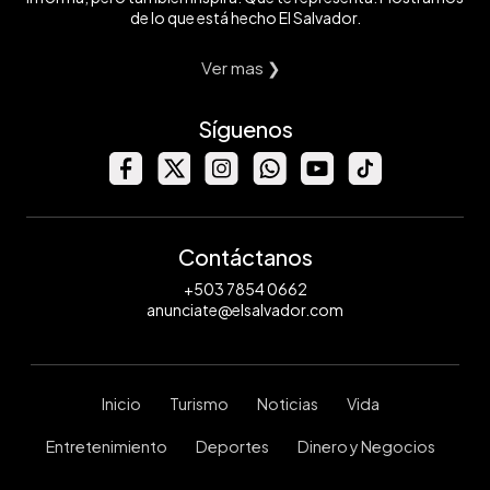
de lo que está hecho El Salvador.
Ver mas ❯
Síguenos
Contáctanos
+503 7854 0662
anunciate@elsalvador.com
Inicio
Turismo
Noticias
Vida
Entretenimiento
Deportes
Dinero y Negocios