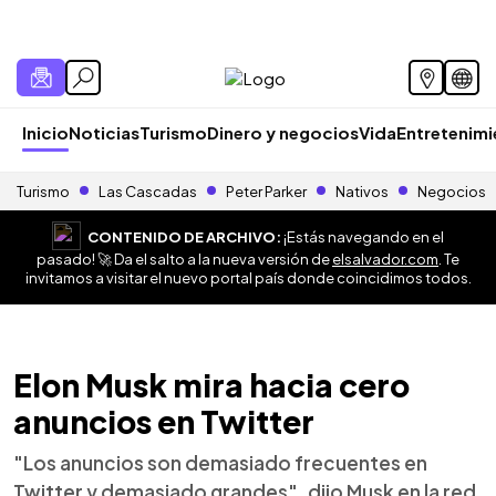
Inicio
Noticias
Turismo
Dinero y negocios
Vida
Entretenim
Turismo
Las Cascadas
Peter Parker
Nativos
Negocios
CONTENIDO DE ARCHIVO:
¡Estás navegando en el
pasado! 🚀 Da el salto a la nueva versión de
elsalvador.com
. Te
invitamos a visitar el nuevo portal país donde coincidimos todos.
Elon Musk mira hacia cero
anuncios en Twitter
"Los anuncios son demasiado frecuentes en
Twitter y demasiado grandes", dijo Musk en la red