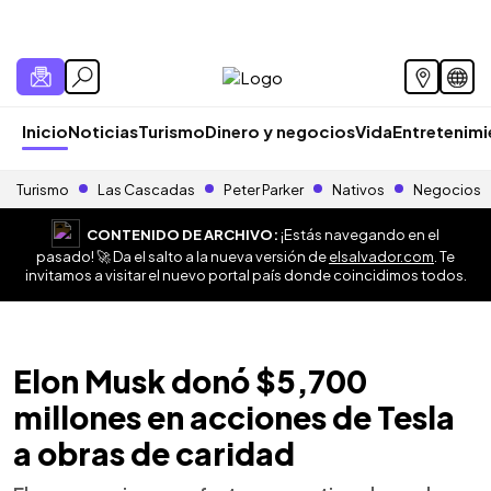
Inicio
Noticias
Turismo
Dinero y negocios
Vida
Entretenim
Turismo
Las Cascadas
Peter Parker
Nativos
Negocios
CONTENIDO DE ARCHIVO:
¡Estás navegando en el
pasado! 🚀 Da el salto a la nueva versión de
elsalvador.com
. Te
invitamos a visitar el nuevo portal país donde coincidimos todos.
Elon Musk donó $5,700
millones en acciones de Tesla
a obras de caridad