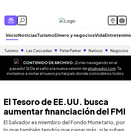
Inicio
Noticias
Turismo
Dinero y negocios
Vida
Entretenim
Turismo
Las Cascadas
Peter Parker
Nativos
Negocios
CONTENIDO DE ARCHIVO:
¡Estás navegando en el
pasado! 🚀 Da el salto a la nueva versión de
elsalvador.com
. Te
invitamos a visitar el nuevo portal país donde coincidimos todos.
El Tesoro de EE.UU. busca
aumentar financiación del FMI
El Salvador es miembro del Fondo Monetario, por
lo que también tendría que pagar más, si le suben