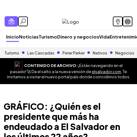
Inicio
Noticias
Turismo
Dinero y negocios
Vida
Entretenim
Turismo
Las Cascadas
Peter Parker
Nativos
Negocios
CONTENIDO DE ARCHIVO:
¡Estás navegando en el
pasado! 🚀 Da el salto a la nueva versión de
elsalvador.com
. Te
invitamos a visitar el nuevo portal país donde coincidimos todos.
GRÁFICO: ¿Quién es el
presidente que más ha
endeudado a El Salvador en
los últimos 22 años?