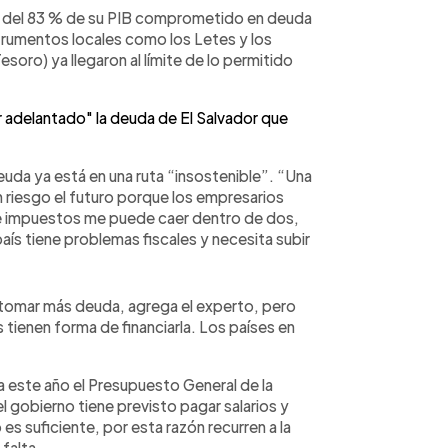
s del 83 % de su PIB comprometido en deuda
strumentos locales como los Letes y los
soro) ya llegaron al límite de lo permitido
 adelantado" la deuda de El Salvador que
uda ya está en una ruta “insostenible”. “Una
riesgo el futuro porque los empresarios
a de impuestos me puede caer dentro de dos,
aís tiene problemas fiscales y necesita subir
a tomar más deuda, agrega el experto, pero
 tienen forma de financiarla. Los países en
 este año el Presupuesto General de la
l gobierno tiene previsto pagar salarios y
es suficiente, por esta razón recurren a la
falta.