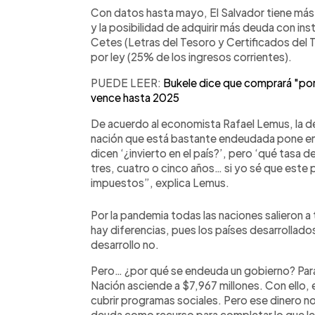
Con datos hasta mayo, El Salvador tiene má
y la posibilidad de adquirir más deuda con in
Cetes (Letras del Tesoro y Certificados del Te
por ley (25% de los ingresos corrientes).
PUEDE LEER:
Bukele dice que comprará "por
vence hasta 2025
De acuerdo al economista Rafael Lemus, la de
nación que está bastante endeudada pone en 
dicen ‘¿invierto en el país?’, pero ‘qué tas
tres, cuatro o cinco años… si yo sé que este p
impuestos”, explica Lemus.
Por la pandemia todas las naciones salieron 
hay diferencias, pues los países desarrollados
desarrollo no.
Pero… ¿por qué se endeuda un gobierno? Para
Nación asciende a $7,967 millones. Con ello, e
cubrir programas sociales. Pero ese dinero no 
deuda como recurso para completar lo que le 