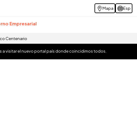
Mapa
Esp
rno Empresarial
ico Centenario
os a visitar el nuevo portal país donde coincidimos todos.