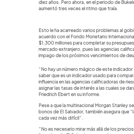
diez años. Pero ahora, en el periodo de Bukele
aumentó tres veces el ritmo que traía.
Esto le ha acarreado varios problemas al gobie
acuerdo con el Fondo Monetario Internacional 
$1,300 millones para completar su presupues
mercado extranjero, pues las agencias calific
impago de los próximos vencimientos de de
“No hay un número mágico de este indicador (
saber que es un indicador usado para comparar
influencia en las agencias calificadoras de rie
asignar las tasas de interés a las cuales se da
Friedrich Ebert en su informe.
Pese a que la multinacional Morgan Stanley se
bonos de El Salvador, también asegura que “la 
cada vez más difícil”.
“No es necesario mirar más allá de los precios