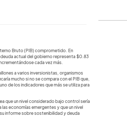
WhatsApp
Copiar link
Interno Bruto (PIB) comprometido. En
a deuda actual del gobierno representa $0.83
 incrementándose cada vez más.
lones a varios inversionistas, organismos
ficaría mucho si no se compara con el PIB que,
uno de los indicadores que más se utiliza para
ea que un nivel considerado bajo control sería
ra las economías emergentes y que un nivel
n su informe sobre sostenibilidad y deuda