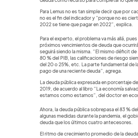
Para Lemus no es tan simple decir que por ca
no es el fin del indicador y “porque no es cie
2022 se tiene que pagar en 2022”, explica.
Para el experto, el problema va más allá, pue
próximos vencimientos de deuda que ocurrirán 
seguirá siendo la misma. “El mismo déficit de 
80 % del PIB, las calificaciones de riesgo siem
del 20 o 25%, etc. La parte fundamental de l
pago de una reciente deuda”, agrega.
La deuda pública expresada en porcentaje de
2019, de acuerdo al libro “La economía salv
estamos como estamos”, del doctor en econom
Ahora, la deuda pública sobrepasa el 83 % del
algunas medidas durante la pandemia, el gobi
deuda que los últimos cuatro antecesores.
El ritmo de crecimiento promedio de la deuda 