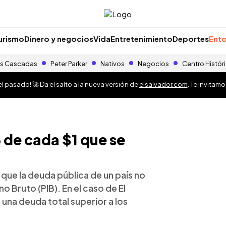
urismo
Dinero y negocios
Vida
Entretenimiento
Deportes
Ento
s Cascadas
Peter Parker
Nativos
Negocios
Centro Histór
 pasado! 🚀 Da el salto a la nueva versión de
elsalvador.com
. Te invitam
 de cada $1 que se
que la deuda pública de un país no
 Bruto (PIB). En el caso de El
 una deuda total superior a los