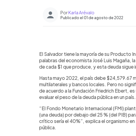
Por
Karla Arévalo
Publicado el 01 de agosto de 2022
0:00
Facebook
Twitter
►
Escuchar artículo
El Salvador tiene la mayoría de su Producto 
palabras del economista José Luis Magaña, l
de cada $1 que produce, y esta deuda sigue
Hasta mayo 2022, el país debe $24,579.67 mil
multilaterales y bancos locales. Pero no signi
de acuerdo a la Fundación Friedrich Ebert, es 
evaluar el peso de la deuda pública en un país.
“El Fondo Monetario Internacional (FMI) plant
(una deuda) por debajo del 25 % (del PIB) pa
crítico sería el 40%”, explica el organismo e
pública.