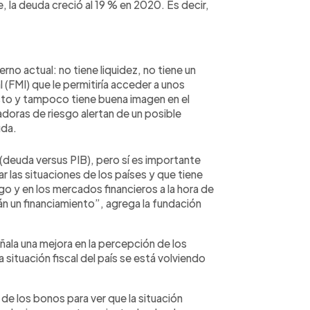
, la deuda creció al 19 % en 2020. Es decir,
rno actual: no tiene liquidez, no tiene un
(FMI) que le permitiría acceder a unos
to y tampoco tiene buena imagen en el
adoras de riesgo alertan de un posible
uda.
deuda versus PIB), pero sí es importante
 las situaciones de los países y que tiene
sgo y en los mercados financieros a la hora de
rán un financiamiento”, agrega la fundación
ñala una mejora en la percepción de los
situación fiscal del país se está volviendo
 de los bonos para ver que la situación