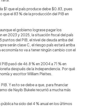
da $1 que el país produce debe $0.83, pues
rto que el 83 % de la producción del PIB en
s aunque el gobierno lograse pagar los
en 2023 y 2025, la situación fiscal del país
5 puntos del PIB, el nivel de deuda arriba del
pre serán clase C, el riesgo país estará arriba
a economía no va a tener ningún cambio con el
l PIB pasó de 46.8 % en 2004 a 71 % en
adoreña después de la Independencia. Por qué
ía y escritor William Pleites.
 PIB. Y esto se debe a que, para financiar
erno de Nayib Bukele recurrió a mucha más
pública ha sido del 4 % anual en los últimos