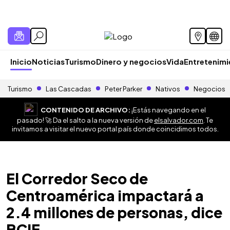
Inicio
Noticias
Turismo
Dinero y negocios
Vida
Entretenim
Turismo
Las Cascadas
Peter Parker
Nativos
Negocios
CONTENIDO DE ARCHIVO:
¡Estás navegando en el
pasado! 🚀 Da el salto a la nueva versión de
elsalvador.com
. Te
invitamos a visitar el nuevo portal país donde coincidimos todos.
El Corredor Seco de
Centroamérica impactará a
2.4 millones de personas, dice
BCIE