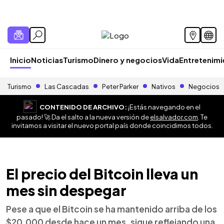
Inicio
Noticias
Turismo
Dinero y negocios
Vida
Entretenim
Turismo
Las Cascadas
Peter Parker
Nativos
Negocios
CONTENIDO DE ARCHIVO:
¡Estás navegando en el
pasado! 🚀 Da el salto a la nueva versión de
elsalvador.com
. Te
invitamos a visitar el nuevo portal país donde coincidimos todos.
El precio del Bitcoin lleva un
mes sin despegar
Pese a que el Bitcoin se ha mantenido arriba de los
$20,000 desde hace un mes, sigue reflejando una