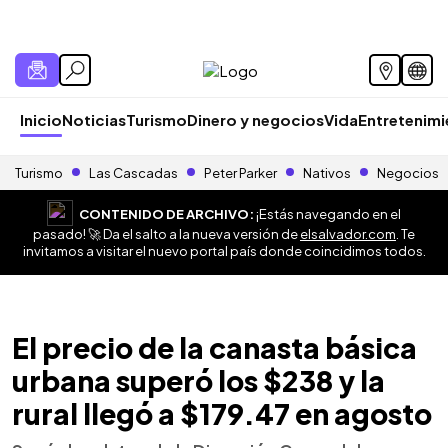
Inicio
Noticias
Turismo
Dinero y negocios
Vida
Entretenim
Turismo
Las Cascadas
Peter Parker
Nativos
Negocios
CONTENIDO DE ARCHIVO:
¡Estás navegando en el
pasado! 🚀 Da el salto a la nueva versión de
elsalvador.com
. Te
invitamos a visitar el nuevo portal país donde coincidimos todos.
El precio de la canasta básica
urbana superó los $238 y la
rural llegó a $179.47 en agosto