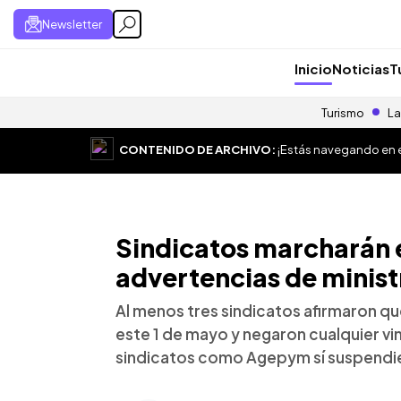
Newsletter
Inicio
Noticias
T
Turismo
La
CONTENIDO DE ARCHIVO:
¡Estás navegando en el
Sindicatos marcharán e
advertencias de minist
Al menos tres sindicatos afirmaron q
este 1 de mayo y negaron cualquier vi
sindicatos como Agepym sí suspendie