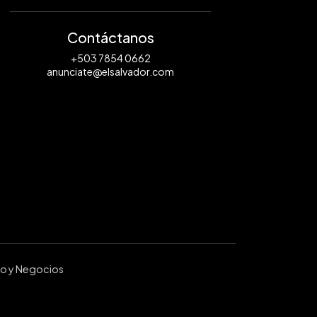
Contáctanos
+503 7854 0662
anunciate@elsalvador.com
ro y Negocios