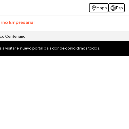
Mapa
Esp
rno Empresarial
ico Centenario
os a visitar el nuevo portal país donde coincidimos todos.