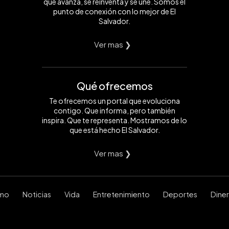
que avanza, se reinventa y se une. Somos el
punto de conexión con lo mejor de El
Salvador.
Ver mas ❯
Qué ofrecemos
Te ofrecemos un portal que evoluciona
contigo. Que informa, pero también
inspira. Que te representa. Mostramos de lo
que está hecho El Salvador.
Ver mas ❯
smo
Noticias
Vida
Entretenimiento
Deportes
Dine