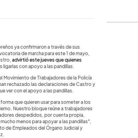
WhatsApp
Copiar link
reños ya confirmaron a través de sus
nvocatoria de marcha para este 1 de mayo,
astro,
advirtió este jueves que quienes
s ligarlas con apoyo a las pandillas.
 el Movimiento de Trabajadores de la Policía
z han rechazado las declaraciones de Castro y
e ver con el apoyo a las pandillas.
 forma que quieren usar para someter a los
bierno. Nuestro bloque reúne a trabajadores
ajadores despedidos, por cuenta propia,
i mucho menos para apoyar a las pandillas",
ato de Empleados del Órgano Judicial y
z.