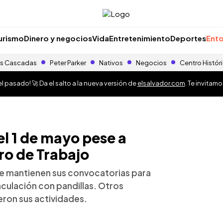
urismo
Dinero y negocios
Vida
Entretenimiento
Deportes
Ento
s Cascadas
Peter Parker
Nativos
Negocios
Centro Histór
 pasado! 🚀 Da el salto a la nueva versión de
elsalvador.com
. Te invitam
l 1 de mayo pese a
ro de Trabajo
ue mantienen sus convocatorias para
nculación con pandillas. Otros
ron sus actividades.