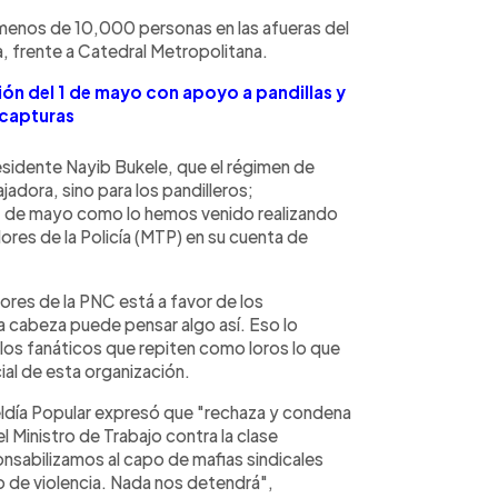
menos de 10,000 personas en las afueras del
ca, frente a Catedral Metropolitana.
ón del 1 de mayo con apoyo a pandillas y
 capturas
esidente Nayib Bukele,
que el régimen de
adora, sino para los pandilleros;
1 de mayo como lo hemos venido realizando
res de la Policía (MTP) en su cuenta de
dores de la PNC
está a favor de los
la cabeza puede pensar algo así. Eso lo
 los fanáticos que repiten como loros lo que
cial de esta organización.
eldía Popular expresó que
"rechaza y condena
 Ministro de Trabajo contra la clase
nsabilizamos al capo de mafias sindicales
 de violencia. Nada nos detendrá",