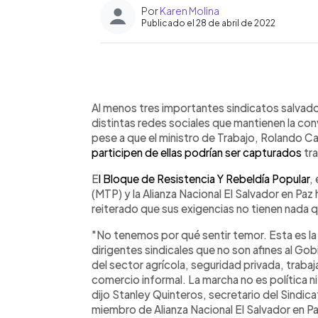
Por
Karen Molina
Publicado el 28 de abril de 2022
0:00
Facebook
Twitter
►
Escuchar artículo
Al menos tres importantes sindicatos salvado
distintas redes sociales que mantienen la co
pese a que el ministro de Trabajo, Rolando C
participen de ellas podrían ser capturados
tra
E
l Bloque de Resistencia Y Rebeldía Popular
,
(MTP) y la Alianza Nacional El Salvador en Pa
reiterado que sus exigencias no tienen nada qu
"No tenemos por qué sentir temor. Esta es la
dirigentes sindicales que no son afines al Go
del sector agrícola, seguridad privada, trab
comercio informal. La marcha no es política n
dijo Stanley Quinteros, secretario del Sindic
miembro de Alianza Nacional El Salvador en Pa