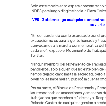
Solo este movimiento espera concentrar no 
INDES para luego dirigirse hacia la Plaza Cívi
VER: Gobierno liga cualquier concentraci
advierte
"En concordancia con lo expresado por el pr
excepción no es para la gente honrada y trabaj
convocamos a la marcha conmemorativa del 
cada año", expuso el Movimiento de Trabajado
Twitter.
"Ningún miembro del Movimiento de Trabaja
pandilleros, solo alguien que no esté bien de 
hemos dejado claro hasta la saciedad, pero a
oyen no les hace mella", publicó la cuenta ofi
Por su parte, el Bloque de Resistencia y Reb
las irresponsables acusaciones y amenazas del
trabajadora que marchará el 1 de mayo. Respo
Rolando Castro de cualquier agresión o hecho