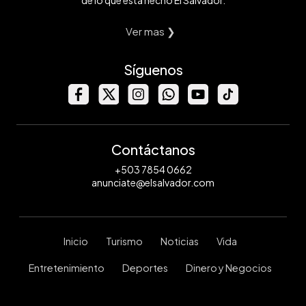
de lo que está hecho El Salvador.
Ver mas ❯
Síguenos
Contáctanos
+503 7854 0662
anunciate@elsalvador.com
Inicio
Turismo
Noticias
Vida
Entretenimiento
Deportes
Dinero y Negocios