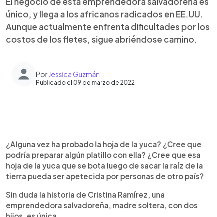
El negocio de esta emprendedora salvadoreña es
único, y llega a los africanos radicados en EE.UU.
Aunque actualmente enfrenta dificultades por los
costos de los fletes, sigue abriéndose camino.
Por
Jessica Guzmán
Publicado el 09 de marzo de 2022
0:00
►
Escuchar artículo
¿Alguna vez ha probado la hoja de la yuca? ¿Cree que
podría preparar algún platillo con ella? ¿Cree que esa
hoja de la yuca que se bota luego de sacar la raíz de la
tierra pueda ser apetecida por personas de otro país?
Sin duda la historia de Cristina Ramírez, una
emprendedora salvadoreña, madre soltera, con dos
hijos, es única.