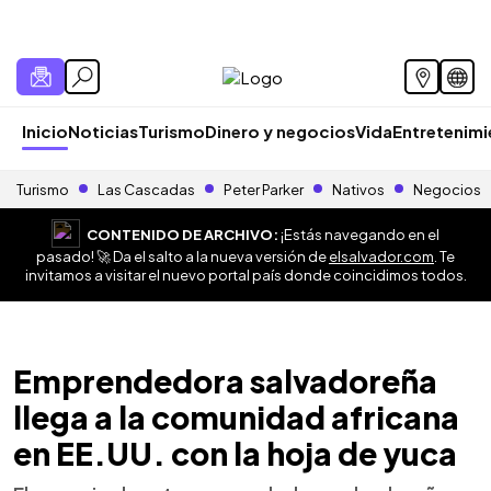
Inicio
Noticias
Turismo
Dinero y negocios
Vida
Entretenim
Turismo
Las Cascadas
Peter Parker
Nativos
Negocios
CONTENIDO DE ARCHIVO:
¡Estás navegando en el
pasado! 🚀 Da el salto a la nueva versión de
elsalvador.com
. Te
invitamos a visitar el nuevo portal país donde coincidimos todos.
Emprendedora salvadoreña
llega a la comunidad africana
en EE.UU. con la hoja de yuca