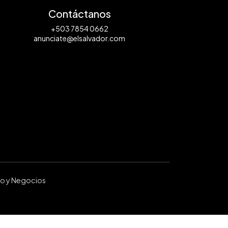
Contáctanos
+503 7854 0662
anunciate@elsalvador.com
ro y Negocios