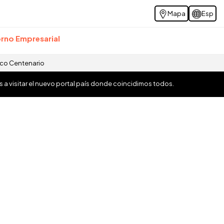
Mapa
Esp
rno Empresarial
ico Centenario
os a visitar el nuevo portal país donde coincidimos todos.