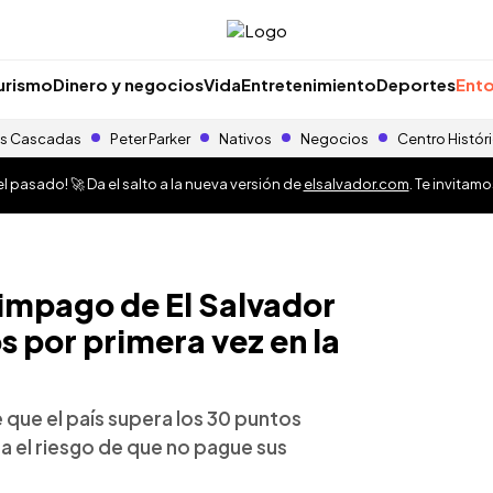
urismo
Dinero y negocios
Vida
Entretenimiento
Deportes
Ento
s Cascadas
Peter Parker
Nativos
Negocios
Centro Histór
 pasado! 🚀 Da el salto a la nueva versión de
elsalvador.com
. Te invitam
 impago de El Salvador
s por primera vez en la
te que el país supera los 30 puntos
a el riesgo de que no pague sus