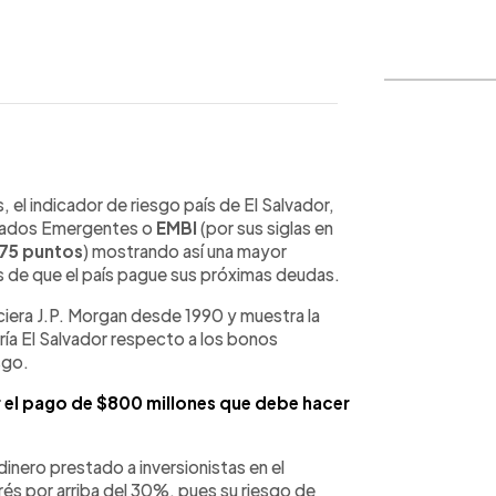
WhatsApp
Copiar link
 el indicador de riesgo país de El Salvador,
cados Emergentes o
EMBI
(por sus siglas en
75 puntos
) mostrando así una mayor
os de que el país pague sus próximas deudas.
nciera J.P. Morgan desde 1990 y muestra la
aría El Salvador respecto a los bonos
sgo.
el pago de $800 millones que debe hacer
 dinero prestado a inversionistas en el
erés por arriba del 30%, pues su riesgo de