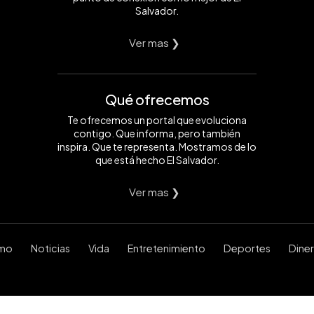
Salvador.
Ver mas ❯
Qué ofrecemos
Te ofrecemos un portal que evoluciona
contigo. Que informa, pero también
inspira. Que te representa. Mostramos de lo
que está hecho El Salvador.
Ver mas ❯
smo
Noticias
Vida
Entretenimiento
Deportes
Dine