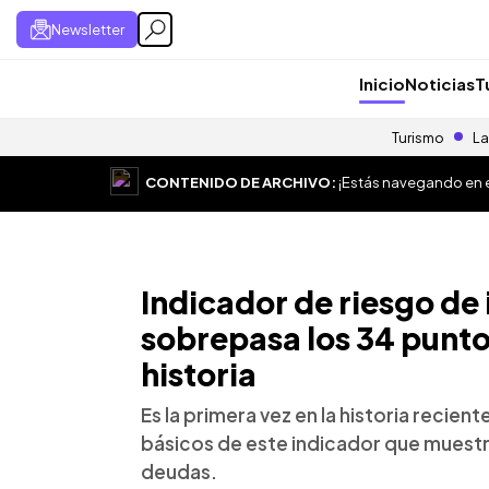
Newsletter
Inicio
Noticias
T
Turismo
La
CONTENIDO DE ARCHIVO:
¡Estás navegando en el
Indicador de riesgo de
sobrepasa los 34 punto
historia
Es la primera vez en la historia recien
básicos de este indicador que muestr
deudas.