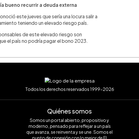
a bueno recurrir a deuda externa
onoció este jueves que sería una locura salir a
iamiento teniendo un elevado riesgo país.
esponsables de este elevado riesgo son
ue el país no podría pagar el bono 2023.
Todos los derechos reservados 1999-2026
Quiénes somos
Somos un portal abierto, propositivo y
moderno, pensado para reflejar a un país
que avanza, se reinventa y se une. Somos el
punto de conexión con lo mejor de El