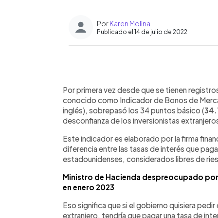
Por
Karen Molina
Publicado el 14 de julio de 2022
0:00
Facebook
Twitter
►
Escuchar artículo
Por primera vez desde que se tienen registros,
conocido como Indicador de Bonos de Mer
inglés), sobrepasó los 34 puntos básico (
34.
desconfianza de los inversionistas extranjer
Este indicador es elaborado por la firma fina
diferencia entre las tasas de interés que pag
estadounidenses, considerados libres de rie
Ministro de Hacienda despreocupado por 
en enero 2023
Eso significa que si el gobierno quisiera pedir
extranjero, tendría que pagar una tasa de int