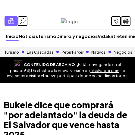
Inicio
Noticias
Turismo
Dinero y negocios
Vida
Entretenim
Turismo
Las Cascadas
Peter Parker
Nativos
Negocios
CONTENIDO DE ARCHIVO:
¡Estás navegando en el
pasado! 🚀 Da el salto a la nueva versión de
elsalvador.com
. Te
invitamos a visitar el nuevo portal país donde coincidimos todos.
Bukele dice que comprará
"por adelantado" la deuda de
El Salvador que vence hasta
2025