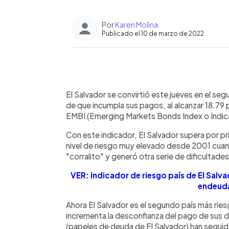
Por
Karen Molina
Publicado el 10 de marzo de 2022
0:00
Facebook
Twitter
►
Escuchar artículo
El Salvador se convirtió este jueves en el se
de que incumpla sus pagos, al alcanzar 18.79 
EMBI (Emerging Markets Bonds Index o Indi
Con este indicador, El Salvador supera por p
nivel de riesgo muy elevado desde 2001 cua
"corralito" y generó otra serie de dificultad
VER: Indicador de riesgo país de El Salva
endeud
Ahora El Salvador es el segundo país más rie
incrementa la desconfianza del pago de sus 
(papeles de deuda de El Salvador) han segui