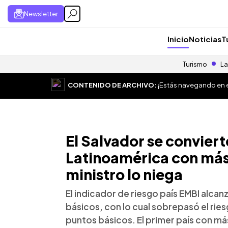
Newsletter
Inicio
Noticias
T
Turismo
La
CONTENIDO DE ARCHIVO:
¡Estás navegando en el
El Salvador se conviert
Latinoamérica con más
ministro lo niega
El indicador de riesgo país EMBI alcan
básicos, con lo cual sobrepasó el ries
puntos básicos. El primer país con má