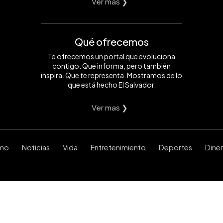
Ver mas ❯
Qué ofrecemos
Te ofrecemos un portal que evoluciona
contigo. Que informa, pero también
inspira. Que te representa. Mostramos de lo
que está hecho El Salvador.
Ver mas ❯
smo
Noticias
Vida
Entretenimiento
Deportes
Dine