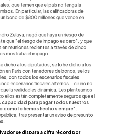
nales, que temen que el país no tenga la
sos. En particular, las calificadoras de
 un bono de $800 millones que vence en
andro Zelaya, negó que haya un riesgo de
te que "el riesgo de impago es cero", y que
 en reuniones recientes a través de cinco
los mostraba el impago.
e dicho a los diputados, se lo he dicho a los
ión en París con tenedores de bonos, se los
ales, con todos los escenarios fiscales
nco escenarios fiscales alternos... si uno no
rque la realidad es dinámica. Les planteamos
inco ellos están completamente seguros que
el
s capacidad para pagar todos nuestros
do como lo hemos hecho siempre
",
 República, tras presentar un aviso de presunto
es.
alvador se dispara a cifra récord por