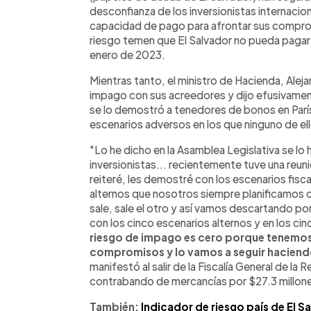
desconfianza de los inversionistas internacio
capacidad de pago para afrontar sus compromi
riesgo temen que El Salvador no pueda pagar
enero de 2023.
Mientras tanto, el ministro de Hacienda, Alej
impago con sus acreedores y dijo efusivamen
se lo demostró a tenedores de bonos en París
escenarios adversos en los que ninguno de el
"Lo he dicho en la Asamblea Legislativa se lo h
inversionistas... recientemente tuve una reun
reiteré, les demostré con los escenarios fisc
alternos que nosotros siempre planificamos ci
sale, sale el otro y así vamos descartando po
con los cinco escenarios alternos y en los c
riesgo de impago es cero porque tenemo
compromisos y lo vamos a seguir hacien
manifestó al salir de la Fiscalía General de la
contrabando de mercancías por $27.3 millon
También:
Indicador de riesgo país de El S