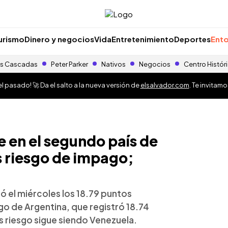
urismo
Dinero y negocios
Vida
Entretenimiento
Deportes
Ento
s Cascadas
Peter Parker
Nativos
Negocios
Centro Histór
 pasado! 🚀 Da el salto a la nueva versión de
elsalvador.com
. Te invitam
e en el segundo país de
 riesgo de impago;
zó el miércoles los 18.79 puntos
go de Argentina, que registró 18.74
s riesgo sigue siendo Venezuela.