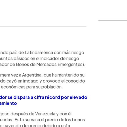
WhatsApp
Copiar link
gundo país de Latinoamérica con más riesgo
puntos básicos en el Indicador de riesgo
cador de Bonos de Mercados Emergentes).
rimera vez a Argentina, que ha mantenido su
ndo cayó en impago y provocó el conocido
es económicas para su población.
dor se dispara a cifra récord por elevado
amiento
sgoso después de Venezuela y con él
deudas. Esta semana el precio de los bonos
do cayendo de precio debido a esta