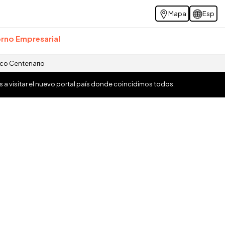
Mapa
Esp
rno Empresarial
ico Centenario
os a visitar el nuevo portal país donde coincidimos todos.