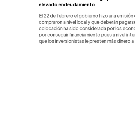
elevado endeudamiento
El 22 de febrero el gobierno hizo una emisió
compraron a nivel local y que deberán pagars
colocación ha sido considerada por los eco
por conseguir financiamiento pues a nivel inte
que los inversionistas le presten más dinero a